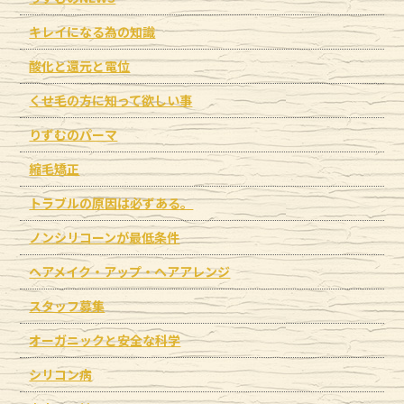
キレイになる為の知識
酸化と還元と電位
くせ毛の方に知って欲しい事
りずむのパーマ
縮毛矯正
トラブルの原因は必ずある。
ノンシリコーンが最低条件
ヘアメイク・アップ・ヘアアレンジ
スタッフ募集
オーガニックと安全な科学
シリコン病