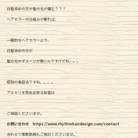
c
it
e
白髪染めの方が髪の毛が痛む？？？
e
te
ヘアカラーの仕組みが解れば、
b
r
o
o
一般的なヘアカラーより、
k
白髪染めの方が
髪の毛のダメージが無いんですけどね。。。
昭和の美容法ですね、。。。
アルカリを除去出来る秘密は
ご相談くださいませ。
お問い合わせ https://www.rhythmhairdesign.com/contact
合わせて柔軟剤病もご検討くださいませ。