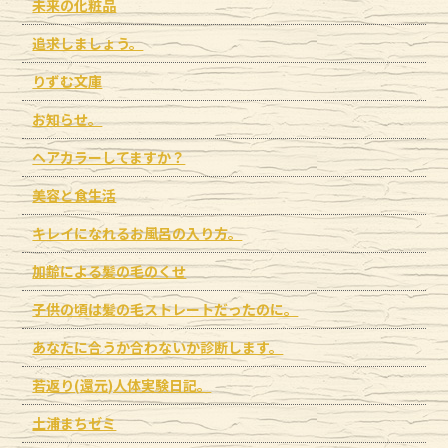
未来の化粧品
追求しましょう。
りずむ文庫
お知らせ。
ヘアカラーしてますか？
美容と食生活
キレイになれるお風呂の入り方。
加齢による髪の毛のくせ
子供の頃は髪の毛ストレートだったのに。
あなたに合うか合わないか診断します。
若返り(還元)人体実験日記。
土浦まちゼミ