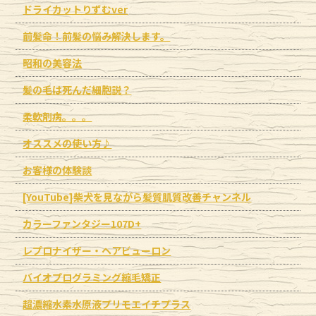
ドライカットりずむver
前髪命！前髪の悩み解決します。
昭和の美容法
髪の毛は死んだ細胞説？
柔軟剤病。。。
オススメの使い方♪
お客様の体験談
[YouTube]柴犬を見ながら髪質肌質改善チャンネル
カラーファンタジー107D+
レプロナイザー・ヘアビューロン
バイオプログラミング縮毛矯正
超濃縮水素水原液プリモエイチプラス