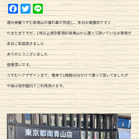
F
T
Li
a
w
n
還元美養りずむ南青山の垂れ幕が完成し、本日お披露目です♪
c
it
e
たまたまですが、1年以上東京都港区南青山から通って頂いているお客様が
e
te
本日ご来店頂きました
b
r
ありがとうございました
o
o
感慨深いです。
k
りずむヘアデザインまで、電車で1時間30分かけて通って頂いてましたが
今後は徒歩圏内でご利用頂けます。