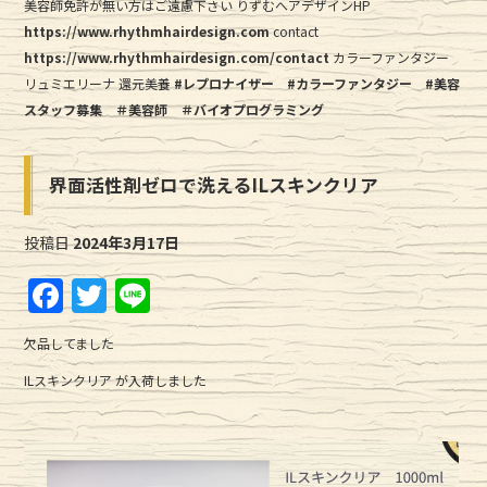
美容師免許が無い方はご遠慮下さい りずむへアデザインHP
https://www.rhythmhairdesign.com
contact
https://www.rhythmhairdesign.com/contact
カラーファンタジー
リュミエリーナ 還元美養
#レプロナイザー
#カラーファンタジー
#美容
スタッフ募集
＃美容師
＃バイオプログラミング
界面活性剤ゼロで洗えるILスキンクリア
投稿日
2024年3月17日
F
T
Li
a
w
n
欠品してました
c
it
e
ILスキンクリア が入荷しました
e
te
b
r
o