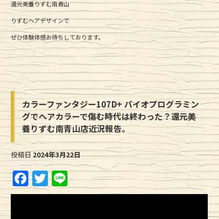
還元美養りずむ南青山
りずむヘアデザインで
ぜひ体験体感お待ちしております。
カラーファンタジー107D+ バイオプログラミン
グでヘアカラーで傷む時代は終わった？還元美
養りずむ南青山店近況報告。
投稿日
2024年3月22日
F
T
Li
a
w
n
c
it
e