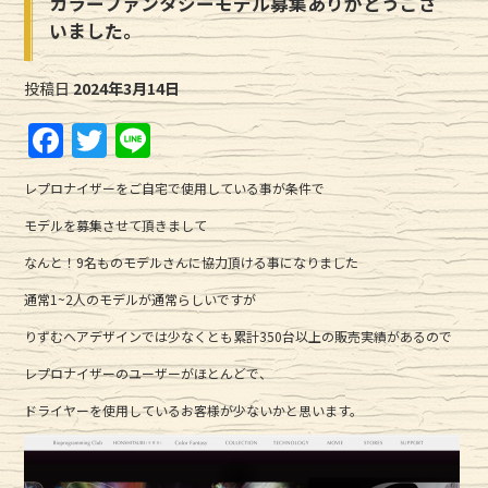
カラーファンタジーモデル募集ありがとうござ
いました。
投稿日
2024年3月14日
F
T
Li
a
w
n
レプロナイザーをご自宅で使用している事が条件で
c
it
e
モデルを募集させて頂きまして
e
te
なんと！9名ものモデルさんに協力頂ける事になりました
b
r
通常1~2人のモデルが通常らしいですが
o
o
りずむヘアデザインでは少なくとも累計350台以上の販売実績があるので
k
レプロナイザーのユーザーがほとんどで、
ドライヤーを使用しているお客様が少ないかと思います。