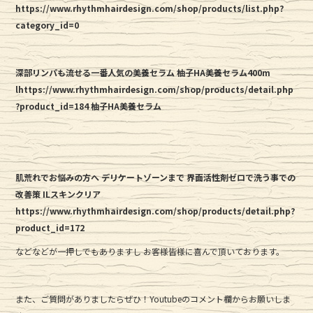
https://www.rhythmhairdesign.com/shop/products/list.php?
category_id=0
深部リンパも流せる一番人気の美養セラム 柚子HA美養セラム400m
lhttps://www.rhythmhairdesign.com/shop/products/detail.php
?product_id=184 柚子HA美養セラム
肌荒れでお悩みの方へ デリケートゾーンまで 界面活性剤ゼロで洗う事での
改善策 ILスキンクリア
https://www.rhythmhairdesign.com/shop/products/detail.php?
product_id=172
などなどが一押しでもありますし お客様皆様に喜んで頂いております。
また、ご質問がありましたらぜひ！Youtubeのコメント欄からお願いしま