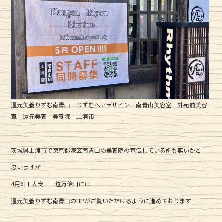
還元美養りずむ南青山 りずむヘアデザイン 南青山美容室 外苑前美容
室 還元美養 美養院 土浦市
茨城県土浦市で東京都港区南青山の美養院の宣伝している所も無いかと
思いますが
4月6日 大安 一粒万倍日には
還元美養りずむ南青山のHPがご覧いただけるように進めております