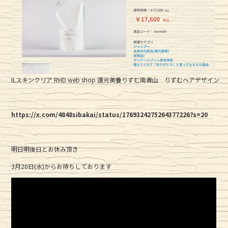
o
k
ILスキンクリア RHD web shop 還元美養りずむ南青山 りずむヘアデザイン
https://x.com/4848sibakai/status/1769324275264377226?s=20
明日明後日とお休み頂き
3月20日(水)からお待ちしております