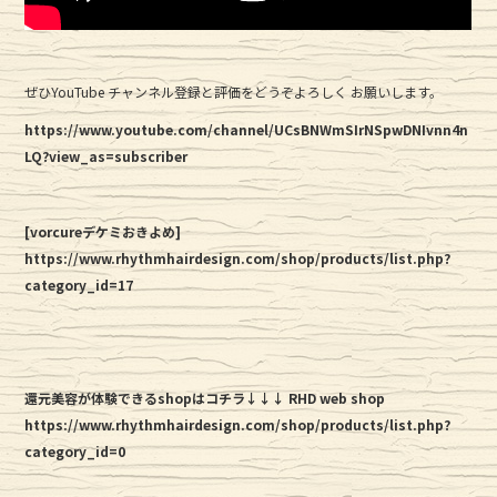
ぜひYouTube チャンネル登録と評価をどうぞよろしく お願いします。
https://www.youtube.com/channel/UCsBNWmSIrNSpwDNIvnn4n
LQ?view_as=subscriber
[vorcureデケミおきよめ]
https://www.rhythmhairdesign.com/shop/products/list.php?
category_id=17
還元美容が体験できるshopはコチラ↓↓↓ RHD web shop
https://www.rhythmhairdesign.com/shop/products/list.php?
category_id=0