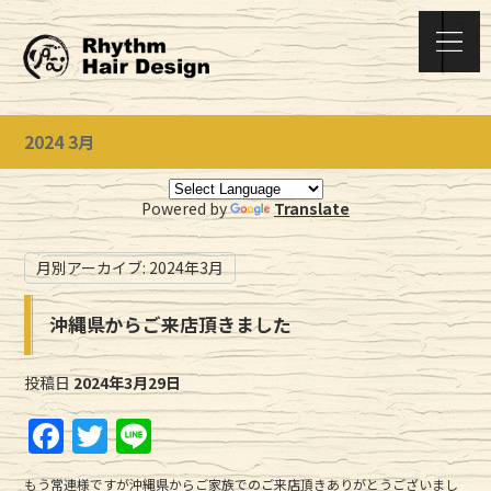
2024 3月
Powered by
Translate
月別アーカイブ:
2024年3月
沖縄県からご来店頂きました
投稿日
2024年3月29日
F
T
Li
a
w
n
もう常連様ですが沖縄県からご家族でのご来店頂きありがとうございまし