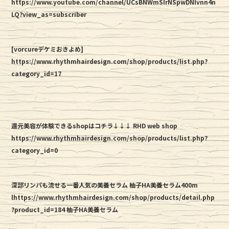
https://www.youtube.com/channel/UCsBNWmSIrNSpwDNIvnn4n
LQ?view_as=subscriber
[vorcureデケミおきよめ]
https://www.rhythmhairdesign.com/shop/products/list.php?
category_id=17
還元美容が体験できるshopはコチラ↓↓↓ RHD web shop
https://www.rhythmhairdesign.com/shop/products/list.php?
category_id=0
深部リンパも流せる一番人気の美養セラム 柚子HA美養セラム400m
lhttps://www.rhythmhairdesign.com/shop/products/detail.php
?product_id=184 柚子HA美養セラム