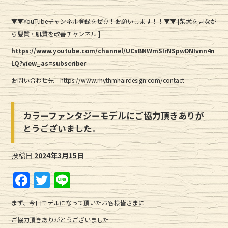
▼▼YouTubeチャンネル登録をぜひ！お願いします！！▼▼ [柴犬を見なが
ら髪質・肌質を改善チャンネル ]
https://www.youtube.com/channel/UCsBNWmSIrNSpwDNIvnn4n
LQ?view_as=subscriber
お問い合わせ先 https://www.rhythmhairdesign.com/contact
カラーファンタジーモデルにご協力頂きありが
とうございました。
投稿日
2024年3月15日
F
T
Li
a
w
n
まず、今日モデルになって頂いたお客様皆さまに
c
it
e
ご協力頂きありがとうございました