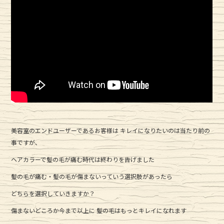
e
te
b
r
o
o
k
美容室のエンドユーザーであるお客様は キレイになりたいのは当たり前の
事ですが、
ヘアカラーで髪の毛が痛む時代は終わりを告げました
髪の毛が痛む・髪の毛が傷まないっていう選択肢があったら
どちらを選択していきますか？
傷まないどころか今まで以上に 髪の毛はもっとキレイになれます