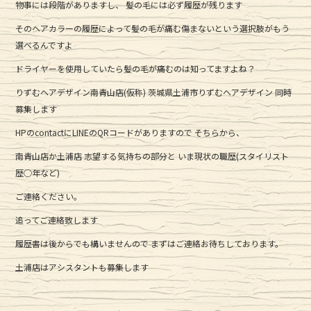
物事には段階がありますし、 髪の毛には必ず履歴が残ります
そのヘアカラーの履歴によって髪の毛が痛む傷まないという選択肢がもう
選べるんですよ
ドライヤーを使用していたら髪の毛が痛むのは知ってますよね？
りずむヘアデザイン南青山店(仮称) 茨城県土浦市りずむヘアデザイン 同時
募集します
HPのcontactにLINEのQRコードがありますので そちらから、
南青山店か土浦店 志望する気持ちの部分と いま現状の職歴(スタイリスト
歴○年など)
ご連絡ください。
追ってご連絡致します
履歴書は後からでも構いませんので まずはご連絡お待ちしております。
土浦店はアシスタントも募集します