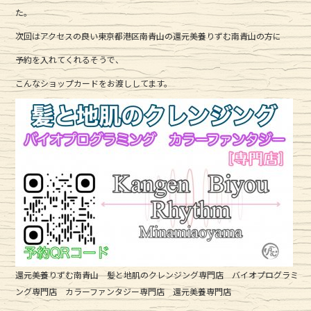
c
it
e
た。
e
te
次回はアクセスの良い東京都港区南青山の還元美養りずむ南青山の方に
b
r
予約を入れてくれるそうで、
o
こんなショップカードをお渡ししてます。
o
k
還元美養りずむ南青山 髪と地肌のクレンジング専門店 バイオプログラミ
ング専門店 カラーファンタジー専門店 還元美養専門店