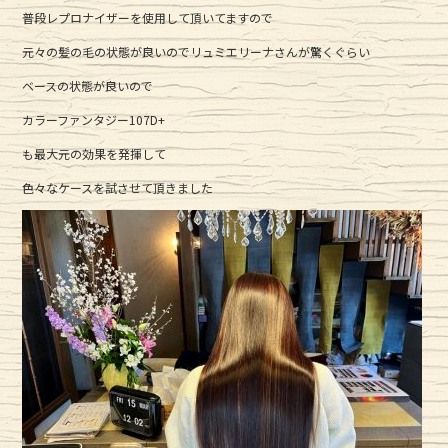
e
te
普段レプロナイザーを使用して頂いてますので
b
r
元々の髪の毛の状態が良いのでリュミエリーナさんが驚くぐらい
o
o
ベースの状態が良いので
k
カラーファンタジー107D+
も最大元の効果を発揮して
色々なケースを試させて頂きました