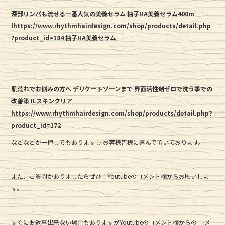
深部リンパも流せる一番人気の美養セラム 柚子HA美養セラム400m
lhttps://www.rhythmhairdesign.com/shop/products/detail.php
?product_id=184 柚子HA美養セラム
肌荒れでお悩みの方へ デリケートゾーンまで 界面活性剤ゼロで洗う事での
改善策 ILスキンクリア
https://www.rhythmhairdesign.com/shop/products/detail.php?
product_id=172
などなどが一押しでもありますし お客様皆様に喜んで頂いております。
また、ご質問がありましたらぜひ！Youtubeのコメント欄からお願いしま
す。
すぐにお返事出来ない場合もありますがYoutubeのコメント欄からの コメ