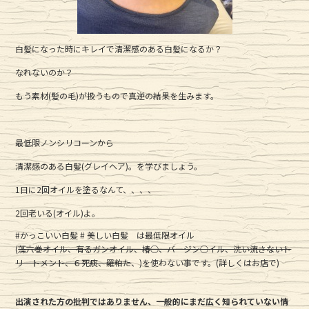
白髪になった時にキレイで清潔感のある白髪になるか？
なれないのか？
もう素材(髪の毛)が扱うもので真逆の結果を生みます。
最低限ノンシリコーンから
清潔感のある白髪(グレイヘア)。を学びましょう。
1日に2回オイルを塗るなんて、、、、
2回老いる(オイル)よ。
#かっこいい白髪 # 美しい白髪 は最低限オイル
(
藻六巻オイル、有るガンオイル、椿○、バージン○イル、洗い流さないト
リートメント、６死痰、羅粕た
、)を使わない事です。(詳しくはお店で)
出演された方の批判ではありません、一般的にまだ広く知られていない情