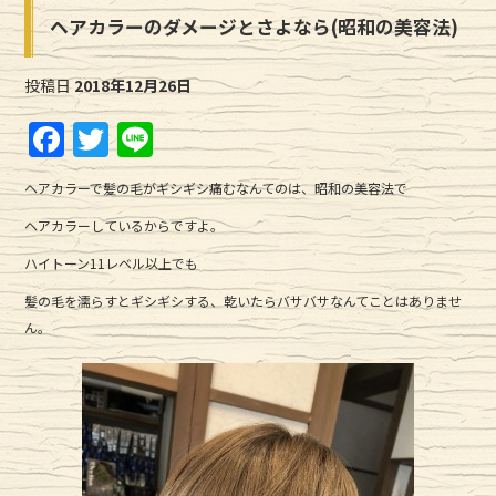
ヘアカラーのダメージとさよなら(昭和の美容法)
投稿日
2018年12月26日
F
T
Li
a
w
n
ヘアカラーで髪の毛がギシギシ痛むなんてのは、昭和の美容法で
c
it
e
ヘアカラーしているからですよ。
e
te
ハイトーン11レベル以上でも
b
r
髪の毛を濡らすとギシギシする、乾いたらバサバサなんてことはありませ
o
ん。
o
k