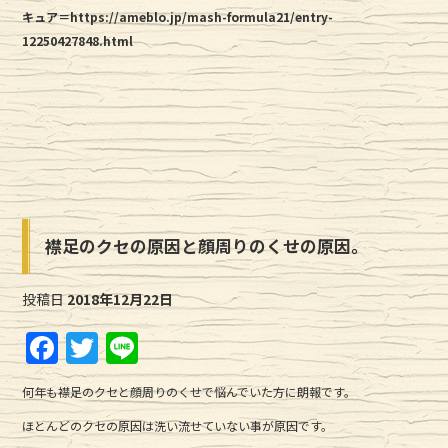
キュア＝https://ameblo.jp/mash-formula21/entry-
12250427848.html
襟足のクセの原因と顔周りのくせの原因。
投稿日
2018年12月22日
F
T
Li
a
w
n
何年も襟足のクセと顔周りのくせで悩んでいた方に朗報です。
c
it
e
ほとんどのクセの原因は洗い流せていない事が原因です。
e
te