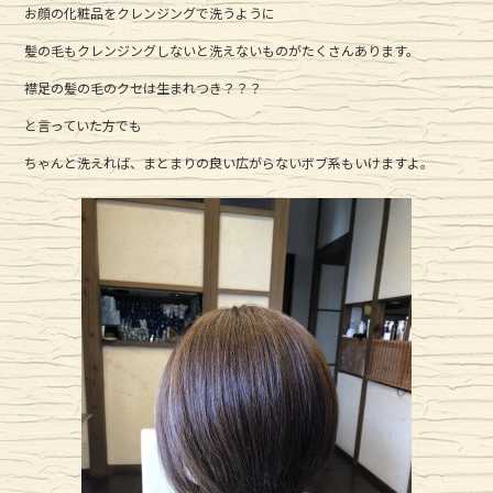
お顔の化粧品をクレンジングで洗うように
b
r
髪の毛もクレンジングしないと洗えないものがたくさんあります。
o
o
襟足の髪の毛のクセは生まれつき？？？
k
と言っていた方でも
ちゃんと洗えれば、まとまりの良い広がらないボブ系もいけますよ。