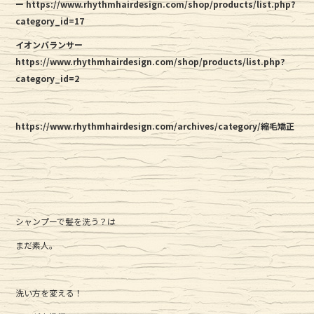
ー https://www.rhythmhairdesign.com/shop/products/list.php?
category_id=17
イオンバランサー
https://www.rhythmhairdesign.com/shop/products/list.php?
category_id=2
https://www.rhythmhairdesign.com/archives/category/縮毛矯正
シャンプーで髪を洗う？は
まだ素人。
洗い方を変える！