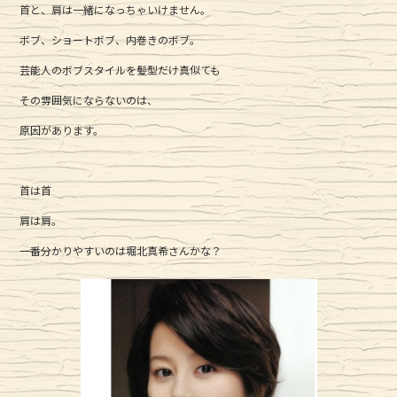
首と、肩は一緒になっちゃいけません。
c
it
e
ボブ、ショートボブ、内巻きのボブ。
e
te
芸能人のボブスタイルを髪型だけ真似ても
b
r
その雰囲気にならないのは、
o
o
原因があります。
k
首は首
肩は肩。
一番分かりやすいのは堀北真希さんかな？