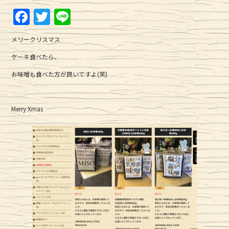
F
T
Li
a
w
n
メリークリスマス
c
it
e
ケーキ食べたら、
e
te
お味噌も食べた方が良いですよ(笑)
b
r
o
o
Merry Xmas
k