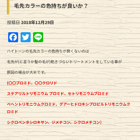
毛先カラーの色持ちが良いか？
投稿日
2018年12月29日
F
T
Li
a
w
n
ハイトーンの毛先カラーの色持ちが良くないのは
c
it
e
毛先が(と言うか髪の毛が)乾きづらいトリートメントをしている事が
e
te
原因の場合が大半です。
b
r
(〇〇ブロミド、〇〇クロリド
o
o
ステアリルトリモニウム ブロミド、セトリモニウムブロミド
k
ベヘントリモニウムクロミド、グアーヒドロキシプロピルトリモニウムク
ロミド
シクロペンタシロキサン、ジメチコン、シクロメチコン）