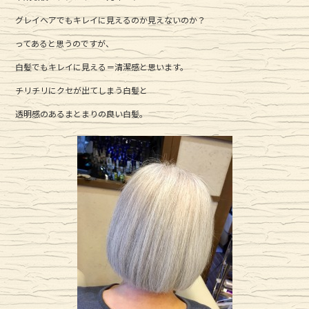
c
it
e
グレイヘアでもキレイに見えるのか見えないのか？
e
te
ってあると思うのですが、
b
r
白髪でもキレイに見える＝清潔感と思います。
o
o
チリチリにクセが出てしまう白髪と
k
透明感のあるまとまりの良い白髪。