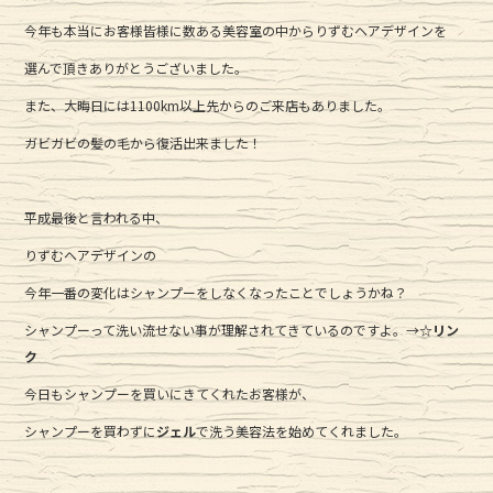
c
it
e
今年も本当にお客様皆様に数ある美容室の中からりずむヘアデザインを
e
te
選んで頂きありがとうございました。
b
r
また、大晦日には1100km以上先からのご来店もありました。
o
o
ガビガビの髪の毛から復活出来ました！
k
平成最後と言われる中、
りずむヘアデザインの
今年一番の変化はシャンプーをしなくなったことでしょうかね？
シャンプーって洗い流せない事が理解されてきているのですよ。→
☆リン
ク
今日もシャンプーを買いにきてくれたお客様が、
シャンプーを買わずに
ジェル
で洗う美容法を始めてくれました。