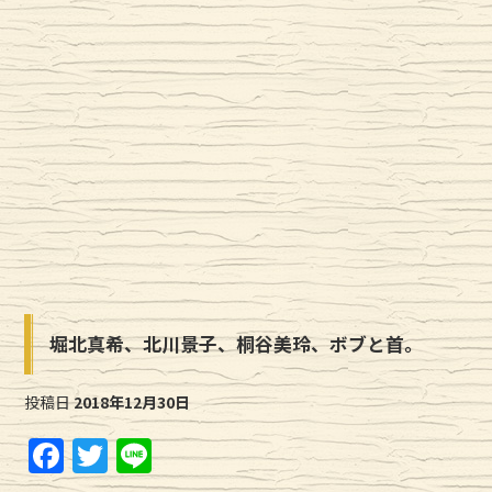
堀北真希、北川景子、桐谷美玲、ボブと首。
投稿日
2018年12月30日
F
T
Li
a
w
n