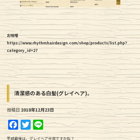
お味噌
https://www.rhythmhairdesign.com/shop/products/list.php?
category_id=27
清潔感のある白髪(グレイヘア)。
投稿日
2018年12月23日
F
T
Li
a
w
n
平成最後は、グレイヘア元年ですかね？