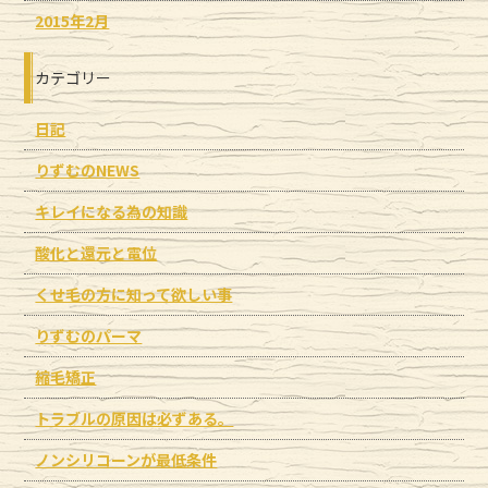
2015年2月
カテゴリー
日記
りずむのNEWS
キレイになる為の知識
酸化と還元と電位
くせ毛の方に知って欲しい事
りずむのパーマ
縮毛矯正
トラブルの原因は必ずある。
ノンシリコーンが最低条件