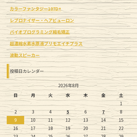
カラーファンタジー107D+
レプロナイザー・ヘアビューロン
バイオプログラミング縮毛矯正
超濃縮水素水原液プリモエイチプラス
波動スピーカー
投稿日カレンダー
2026年8月
日
月
火
水
木
金
土
1
2
3
4
5
6
7
8
9
10
11
12
13
14
15
16
17
18
19
20
21
22
23
24
25
26
27
28
29