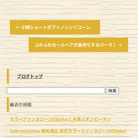
←
小顔ショートボブ×ノンシリコーン。
ふわふわカールヘアが長持ちするパーマ♪
→
ブログトップ
最近の投稿
カラーファンタジー107Dplusと水素イオンピーマン
Subconscious 縮毛矯正 後のカラーファンタジー107Dplus