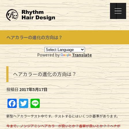
ヘアカラーの進化の方向は？
Powered by
Translate
ヘアカラーの進化の方向は？
投稿日
2017年5月17日
F
T
Li
a
w
n
新型ヘアカラーテスト中です、テストするにはいくつか基準があります。
c
it
e
今まで、ノンジアミンヘアカラーが良いとか？香草が良いとか？？ヘナが