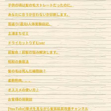
子供の頃は髪の毛ストレートだったのに。
あなたに合うか合わないか診断します。
若返り(還元)人体実験日記。
土浦まちゼミ
ドライカットりずむver
前髪命！前髪の悩み解決します。
昭和の美容法
髪の毛は死んだ細胞説？
柔軟剤病。。。
オススメの使い方♪
お客様の体験談
[YouTube]柴犬を見ながら髪質肌質改善チャンネル