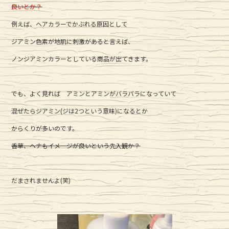
e
te
良いとか？
b
r
例えば、ヘアカラーでかぶれる原因として
o
ジアミン色素が地肌に刺激があると言えば、
o
ノンジアミンカラーとしている商品が出てきます。
k
でも、よく見れば アミンとアミンがバラバラになっていて
混ぜたらジアミン(ジは2つという意味)になるとか
からくりが多いのです。
香草、ヘナもイメージが良いという先入観か？
だまされませんよ(笑)