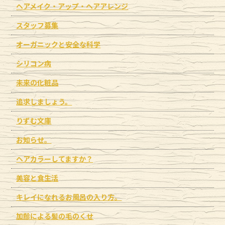
ヘアメイク・アップ・ヘアアレンジ
スタッフ募集
オーガニックと安全な科学
シリコン病
未来の化粧品
追求しましょう。
りずむ文庫
お知らせ。
ヘアカラーしてますか？
美容と食生活
キレイになれるお風呂の入り方。
加齢による髪の毛のくせ