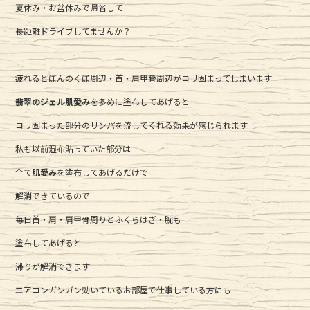
夏休み・お盆休みで帰省して
c
it
e
長距離ドライブしてませんか？
e
te
b
r
疲れるとぼんのくぼ周辺・首・肩甲骨周辺がコリ固まってしまいます
o
o
翡翠のジェル肌愛み
を多めに塗布してあげると
k
コリ固まった部分のリンパを流してくれる効果が感じられます
私も以前湿布貼っていた部分は
全て
肌愛み
を塗布してあげるだけで
解消できているので
毎日首・肩・肩甲骨周りとふくらはぎ・腕も
塗布してあげると
滞りが解消できます
エアコンガンガン効いているお部屋で仕事している方にも