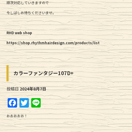
順次対応していきますので
今しばしお待ちくださいませ。
RHD web shop
https://shop.rhythmhairdesign.com/products/list
カラーファンタジー107D+
投稿日
2024年8月7日
F
T
Li
a
w
n
おおおおお！
c
it
e
e
te