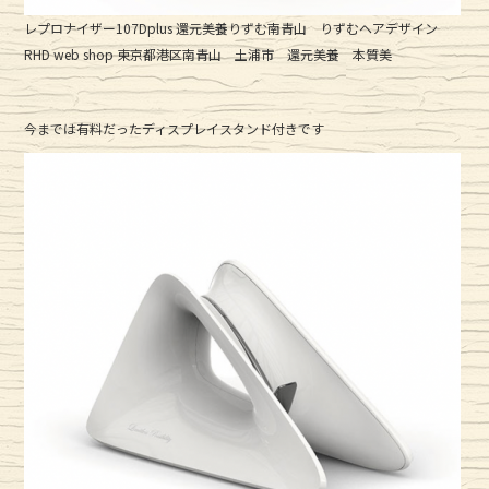
レプロナイザー107Dplus 還元美養りずむ南青山 りずむヘアデザイン
RHD web shop 東京都港区南青山 土浦市 還元美養 本質美
今までは有料だったディスプレイスタンド付きです