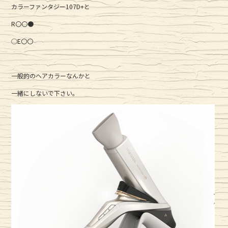
カラーファンタジー107D+と
b
r
R〇〇●
o
o
◯E〇〇
k
一般的のヘアカラーなんかと
一緒にしないで下さい。