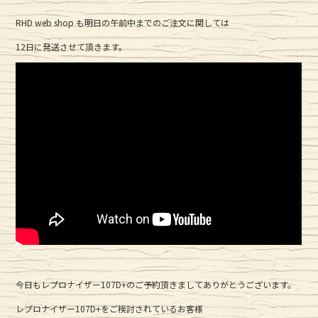
o
k
RHD web shop も明日の午前中までのご注文に関しては
12日に発送させて頂きます。
今日もレプロナイザー107D+のご予約頂きましてありがとうございます。
レプロナイザー107D+をご検討されているお客様