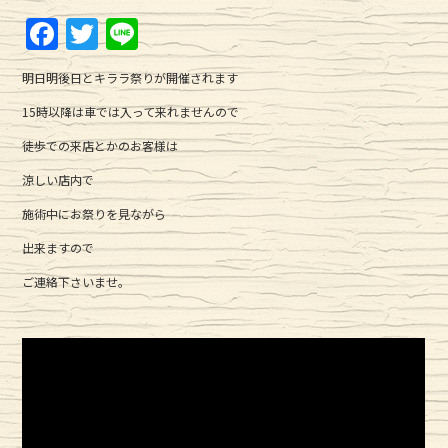
F
T
Li
a
w
n
明日明後日とキララ祭りが開催されます
c
it
e
15時以降は車では入って来れませんので
e
te
徒歩での来店とかのお客様は
b
r
涼しい店内で
o
o
施術中にお祭りを見ながら
k
出来ますので
ご連絡下さいませ。