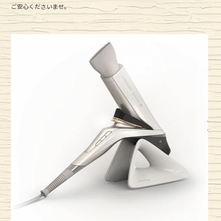
ご安心くださいませ。
o
o
k