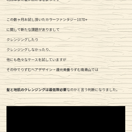
o
o
k
この数ヶ月お試し頂いたカラーファンタジー107D+
に関して新たな課題がありまして
クレンジングしたり
クレンジングしなかったり、
他にも色々なケースを試していますが
その中でりずむヘアデザイン・還元美養りずむ南青山では
髪と地肌のクレンジングは最低限必要
なのかと言う判断になりました。