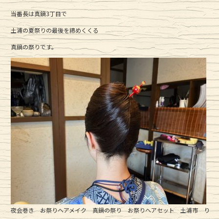
c
it
e
当番長は真鍋3丁目で
e
te
土浦の夏祭りの最後を締めくくる
b
r
真鍋の祭りです。
o
o
k
夜会巻き お祭りヘアメイク 真鍋の祭り お祭りヘアセット 土浦市 り