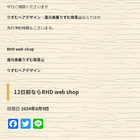
ぜひご相談くださいませ
りずむヘアデザイン
・
還元美養りずむ南青山
ならではの
先行予約特典もございます。
RHD web shop
還元美養りずむ南青山
りずむヘアデザイン
12日前ならRHD web shop
投稿日
2024年8月9日
F
T
Li
a
w
n