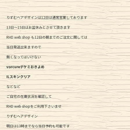
c
it
e
e
te
りずむヘアデザインは12日は通常営業しております
b
r
13日〜15日はお盆休みとさせて頂きます
o
o
RHD web shop も12日の朝までのご注文に関しては
k
当日発送出来ますので
無くなってはいけない
vorcureデケミおきよめ
ILスキンクリア
などなど
ご自宅の在庫状況を確認して
RHD web shopをご利用下さいませ
りずむヘアデザイン
明日は13時までなら当日予約も可能です