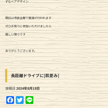
ずむヘアデザイン
明日は市民会館で競演が行われます
ぜひお祭りに参加いただけましたら
嬉しい限りです
ありがとうございます。
長距離ドライブに[肌愛み]
投稿日
2024年8月18日
F
T
Li
a
w
n