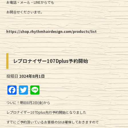
お電話・メール・LINEからでも
お問合せくださいませ。
https://shop.rhythmhairdesign.com/products/list
レプロナイザー107Dplus予約開始
投稿日
2024年8月1日
F
T
Li
a
w
n
ついに！明日8月2日(金)から
c
it
e
レプロナイザー107Dplus先行予約開始となりました
e
te
すでにご予約頂いているお客様の分は確保しておきますので
b
r