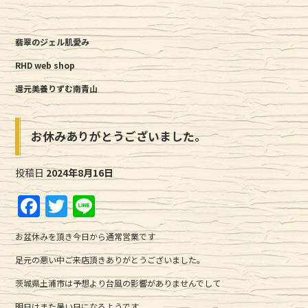
翡翠のジェル肌愛み
RHD web shop
還元美養りずむ南青山
お休みありがとうございました。
投稿日
2024年8月16日
F
T
Li
a
w
n
お盆休みを頂き今日から通常営業です
c
it
e
足元の悪い中ご来店頂きありがとうございました。
e
te
茨城県土浦市は予想より台風の影響がありませんでして
b
r
明日はまた暑い日になるようです