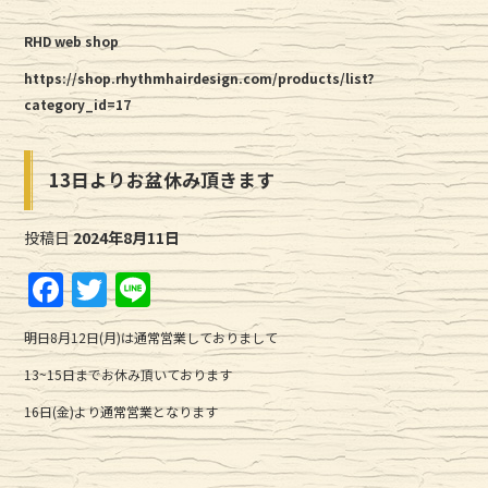
RHD web shop
https://shop.rhythmhairdesign.com/products/list?
category_id=17
13日よりお盆休み頂きます
投稿日
2024年8月11日
F
T
Li
a
w
n
明日8月12日(月)は通常営業しておりまして
c
it
e
13~15日までお休み頂いております
e
te
16日(金)より通常営業となります
b
r
o