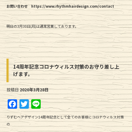
お問い合わせ https://www.rhythmhairdesign.com/contact
明日の3月30日(月)は通常営業しております。
14周年記念コロナウィルス対策のお守り差し上
げます。
投稿日
2020年3月28日
F
T
Li
a
w
n
りずむヘアデザイン14周年記念として全てのお客様にコロナウィルス対策
c
it
e
の