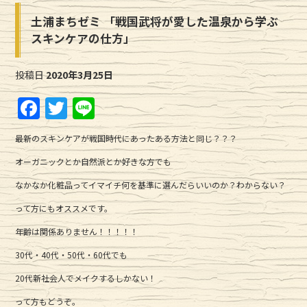
土浦まちゼミ 「戦国武将が愛した温泉から学ぶ
スキンケアの仕方」
投稿日
2020年3月25日
F
T
Li
a
w
n
最新のスキンケアが戦国時代にあったある方法と同じ？？？
c
it
e
オーガニックとか自然派とか好きな方でも
e
te
なかなか化粧品ってイマイチ何を基準に選んだらいいのか？わからない？
b
r
って方にもオススメです。
o
o
年齢は関係ありません！！！！！
k
30代・40代・50代・60代でも
20代新社会人でメイクするしかない！
って方もどうぞ。