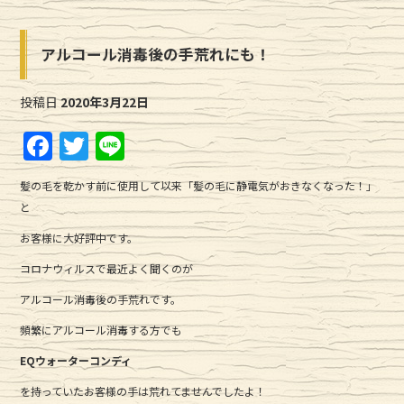
アルコール消毒後の手荒れにも！
投稿日
2020年3月22日
F
T
Li
a
w
n
髪の毛を乾かす前に使用して以来「髪の毛に静電気がおきなくなった！」
c
it
e
と
e
te
お客様に大好評中です。
b
r
コロナウィルスで最近よく聞くのが
o
アルコール消毒後の手荒れです。
o
頻繁にアルコール消毒する方でも
k
EQウォーターコンディ
を持っていたお客様の手は荒れてませんでしたよ！