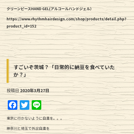
クリーンピースHAND GEL(アルコールハンドジェル）
https://www.rhythmhairdesign.com/shop/products/detail.php?
product_id=152
すごいぞ茨城？「日常的に納豆を食べていた
か？」
投稿日
2020年3月27日
F
T
Li
a
w
n
東京に行かないように自粛を。。。
c
it
e
神奈川と埼玉で外出自粛を
e
te