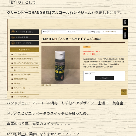
e
te
「お守り」として
b
r
クリーンピースHAND GEL(アルコールハンドジェル）
を差し上げます。
o
o
k
ハンドジェル アルコール消毒 りずむヘアデザイン 土浦市 美容室
ドアノブとかエレベータのスイッチとか触った後、
電車のつり革、電気のスイッチ。。。。
いつも以上に潔癖になりませんか？？？？？