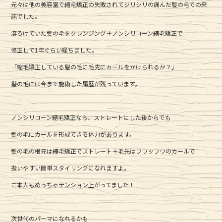
元々は他の美容室で縮毛矯正の失敗されてジリジリの痛んだ髪の毛での来
c
it
e
店でした。
e
te
溶ろけていた髪の毛をクレンジング＋ノンシリコーン縮毛矯正で
b
r
修正して1年ぐらい経ちました。
o
「縮毛矯正している髪の毛に毛先にカールをかけられるか？」
o
髪の毛には今まで施術した履歴が残っています。
k
ノンシリコーン縮毛矯正なら、ストレートにした後からでも
髪の毛にカールを形成できる体力があります。
髪の毛の根元は縮毛矯正でストレート＋毛先はフワッフワのカールで
扱いやすい簡単スタイリングになれますよ。
ご本人もめっちゃテンション上がってました！
次世代のパーマになれるかも