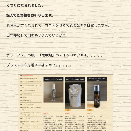
c
it
e
くなりになられました。
e
te
謹んでご冥福をお祈りします。
b
r
著名人が亡くなられて、コロナが改めて危険なのを自覚しますが、
o
日常呼吸して何を吸い込んでいるか？
o
k
ポリエステルの服に
「柔軟剤」
のマイクロカプセル。。。。。
プラスチックを着ていますか？。。。。。