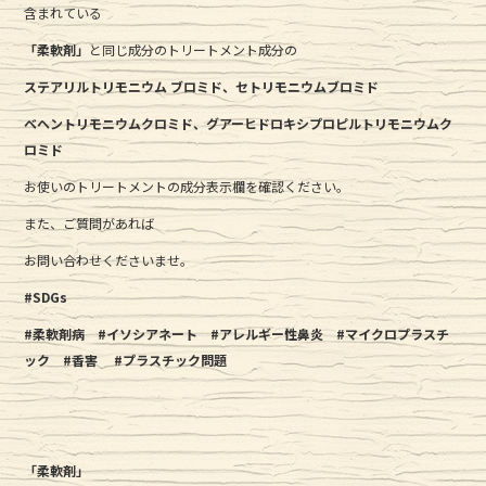
含まれている
「柔軟剤」
と同じ成分のトリートメント成分の
ステアリルトリモニウム
ブロミド、セトリモニウム
ブロミド
ベヘントリモニウム
クロミド、グアーヒドロキシプロピルトリモニウム
ク
ロミド
お使いのトリートメントの成分表示欄を確認ください。
また、ご質問があれば
お問い合わせくださいませ。
#SDGs
#柔軟剤病
#イソシアネート
#アレルギー性鼻炎
#マイクロプラスチ
ック
#香害
#プラスチック問題
「柔軟剤」