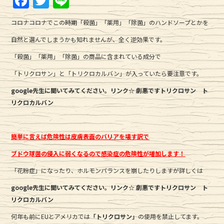
F
T
Li
a
w
n
コロナコロナでこの時期「殺菌」「薬用」「除菌」のハンドソープとかを
c
it
e
自然と選んでしまうかも知れませんが、全く逆効果です。
e
te
「殺菌」「薬用」「除菌」の商品に含まれている成分で
b
r
「トリクロサン」と「トリクロカルバン」が入っていたら要注意です。
o
o
google先生に聞いてみてください。リンク☆ 劇悪です
トリクロサン ト
リクロカルバン
k
簡単に言えば危険性は皮膚表面のバリアを壊す訳で
ブドウ球菌の侵入に弱くなるので感染症の危険性が増加します！
「花粉症」になったり、ホルモンバランスを崩したりしますが詳しくは
google先生に聞いてみてください。リンク☆ 劇悪です
トリクロサン ト
リクロカルバン
何年も前にEUとアメリカでは
「トリクロサン」
の使用を禁止してます。