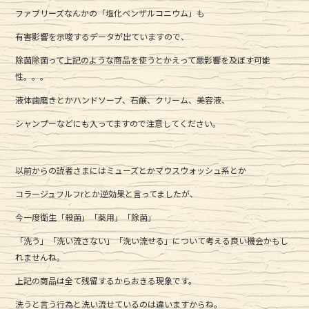
ファブリーズなんかの「塩化ベンザルコニウム」も
有害影響を示唆するデータが出ていますので、
除菌除菌って上記のような商品を使うとかえって悪影響を及ぼす可能
性。。。
液体歯磨きとかハンドソープ、石鹸、クリーム、美容液、
シャンプーなどにも入ってますので注意してください。
以前からの読者さまにはミューズとかマウスウォッシュ系とか
コラージュフルフrとか逆効果と言ってましたが、
今一度衛生「殺菌」「薬用」「除菌」
「洗う」「洗い流さない」「洗い流せる」について考える良い機会かもし
れませんね。
上記の商品は全て残留するからおきる現象です。
洗うと言う行為と洗い流せているのは違いますからね。