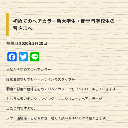
初めてのヘアカラー新大学生・新専門学校生の
皆さまへ。
投稿日
2020年3月29日
F
T
Li
a
w
n
黒髪から初めてのヘアカラー
c
it
e
経験豊富なりずむヘアデザインのスタッフが
e
te
明度と彩度と色味を初めてのヘアカラーでもコントロールしていきます。
b
r
もちろん髪の毛のクレンジング＋ノンシリコーンヘアカラーが
o
o
当たり前ですので、
k
ツヤ・透明感・しなやかさ・軽くて扱いやすいのは体験できます。