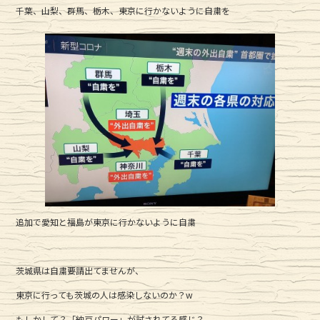
千葉、山梨、群馬、栃木、東京に行かないように自粛を
b
r
o
o
k
追加で愛知と福島が東京に行かないように自粛
茨城県は自粛要請出てませんが、
東京に行っても茨城の人は感染しないのか？w
もしかして？「納豆パワー」が試されてる感じ？