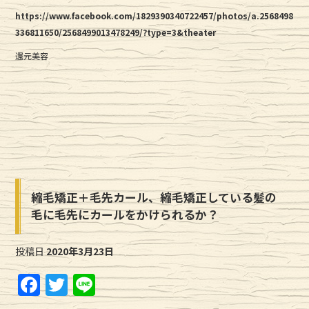
https://www.facebook.com/1829390340722457/photos/a.2568498
336811650/2568499013478249/?type=3&theater
還元美容
縮毛矯正＋毛先カール、縮毛矯正している髪の
毛に毛先にカールをかけられるか？
投稿日
2020年3月23日
F
T
Li
a
w
n