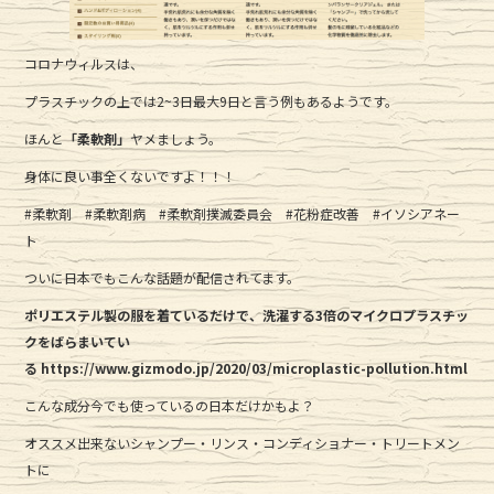
コロナウィルスは、
プラスチックの上では2~3日最大9日と言う例もあるようです。
ほんと
「柔軟剤」
ヤメましょう。
身体に良い事全くないですよ！！！
#柔軟剤 #柔軟剤病 #柔軟剤撲滅委員会 #花粉症改善 #イソシアネー
ト
ついに日本でもこんな話題が配信されてます。
ポリエステル製の服を着ているだけで、洗濯する3倍のマイクロプラスチッ
クをばらまいてい
る https://www.gizmodo.jp/2020/03/microplastic-pollution.html
こんな成分今でも使っているの日本だけかもよ？
オススメ出来ないシャンプー・リンス・コンディショナー・トリートメン
トに