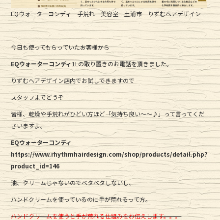
EQウォーターコンディ 手荒れ 美容室 土浦市 りずむヘアデザイン
今日も使ってもらっていたお客様から
EQウォーターコンディ
1Lの取り置きのお電話を頂きました。
りずむヘアデザイン店内でお試しできますので
スタッフまでどうぞ
皆様、乾燥や手荒れがひどい方ほど「気持ち良い〜〜♪」って言ってくだ
さいますよ。
EQウォーターコンディ
https://www.rhythmhairdesign.com/shop/products/detail.php?
product_id=146
油、クリームじゃないのでベタベタしないし、
ハンドクリームを使っているのに手が荒れるって方。
ハンドクリームを使うと手が荒れる仕組みをお伝えします。。。