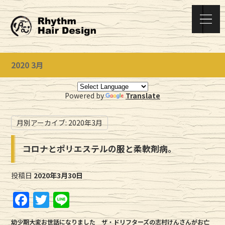
2020 3月
Powered by
Translate
月別アーカイブ:
2020年3月
コロナとポリエステルの服と柔軟剤病。
投稿日
2020年3月30日
F
T
Li
a
w
n
幼少期大変お世話になりました ザ・ドリフターズの志村けんさんがお亡