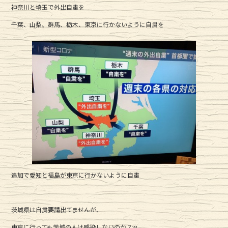
神奈川と埼玉で外出自粛を
e
te
千葉、山梨、群馬、栃木、東京に行かないように自粛を
b
r
o
o
k
追加で愛知と福島が東京に行かないように自粛
茨城県は自粛要請出てませんが、
東京に行っても茨城の人は感染しないのか？w