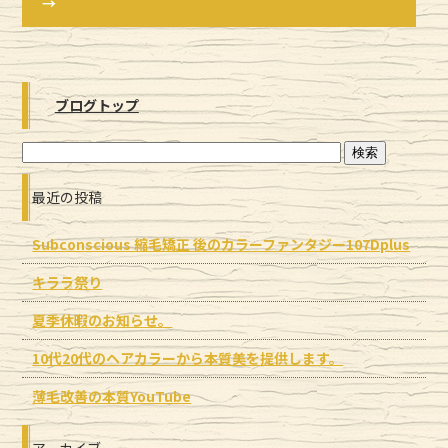
→
ブログトップ
最近の投稿
Subconscious 縮毛矯正 後のカラーファンタジー107Dplus
キララ祭り
夏季休暇のお知らせ。
10代20代のヘアカラーから本質美を提供します。
薄毛改善の本質YouTube
アーカイブ