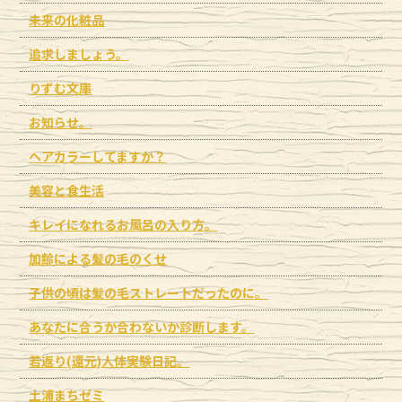
未来の化粧品
追求しましょう。
りずむ文庫
お知らせ。
ヘアカラーしてますか？
美容と食生活
キレイになれるお風呂の入り方。
加齢による髪の毛のくせ
子供の頃は髪の毛ストレートだったのに。
あなたに合うか合わないか診断します。
若返り(還元)人体実験日記。
土浦まちゼミ