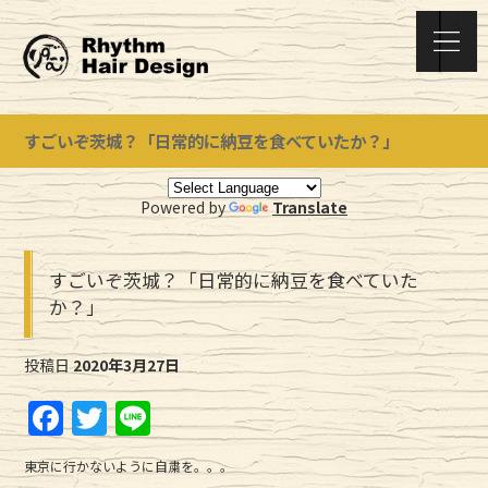
すごいぞ茨城？「日常的に納豆を食べていたか？」
Powered by
Translate
すごいぞ茨城？「日常的に納豆を食べていた
か？」
投稿日
2020年3月27日
F
T
Li
a
w
n
東京に行かないように自粛を。。。
c
it
e