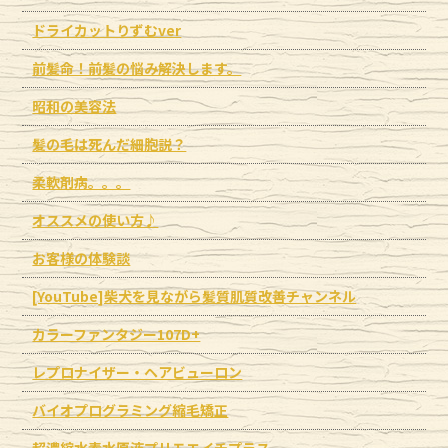
ドライカットりずむver
前髪命！前髪の悩み解決します。
昭和の美容法
髪の毛は死んだ細胞説？
柔軟剤病。。。
オススメの使い方♪
お客様の体験談
[YouTube]柴犬を見ながら髪質肌質改善チャンネル
カラーファンタジー107D+
レプロナイザー・ヘアビューロン
バイオプログラミング縮毛矯正
超濃縮水素水原液プリモエイチプラス