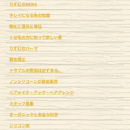
りずむのNEWS
キレイになる為の知識
酸化と還元と電位
くせ毛の方に知って欲しい事
りずむのパーマ
縮毛矯正
トラブルの原因は必ずある。
ノンシリコーンが最低条件
ヘアメイク・アップ・ヘアアレンジ
スタッフ募集
オーガニックと安全な科学
シリコン病