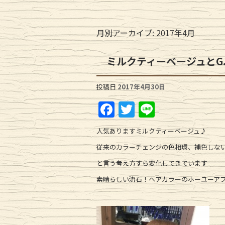
月別アーカイブ:
2017年4月
ミルクティーベージュとG
投稿日
2017年4月30日
F
T
Li
a
w
n
人気ありますミルクティーベージュ♪
c
it
e
従来のカラーチェンジの色相環、補色しな
e
te
と言う考え方すら変化してきています
b
r
素晴らしい流石！ヘアカラーのホーユーア
o
o
k