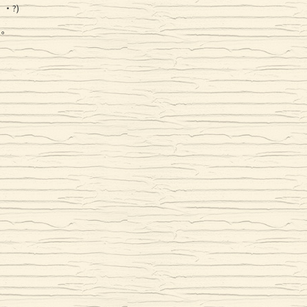
・?)
。。