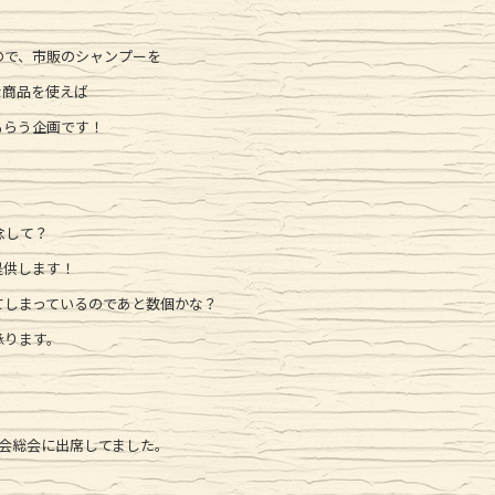
ので、市販のシャンプーを
な商品を使えば
もらう企画です！
念して？
提供します！
てしまっているのであと数個かな？
承ります。
会総会に出席してました。