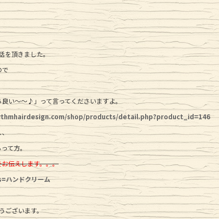
電話を頂きました。
ので
ち良い〜〜♪」って言ってくださいますよ。
ythmhairdesign.com/shop/products/detail.php?product_id=146
し、
るって方。
をお伝えします。。。
om/?s=ハンドクリーム
うございます。