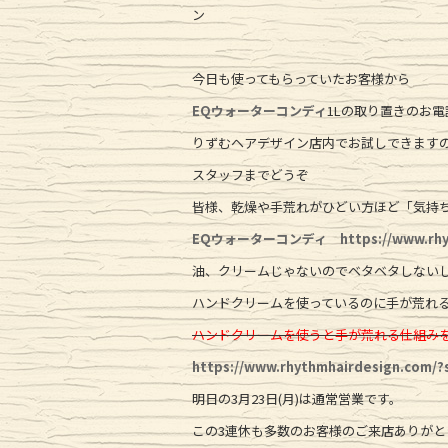
ン
今日も使ってもらっていたお客様から
EQウォーターコンディ
1Lの取り置きのお
りずむヘアデザイン店内でお試しできます
スタッフまでどうぞ
皆様、乾燥や手荒れがひどい方ほど「気持
EQウォーターコンディ
https://www.rh
油、クリームじゃないのでベタベタしない
ハンドクリームを使っているのに手が荒れ
ハンドクリームを使うと手が荒れる仕組み
https://www.rhythmhairdesign.c
明日の3月23日(月)は通常営業です。
この3連休も多数のお客様のご来店ありがと