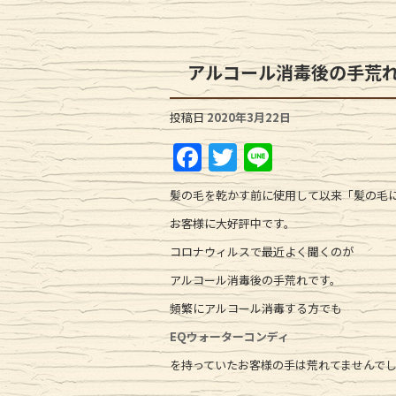
アルコール消毒後の手荒
投稿日
2020年3月22日
F
T
Li
a
w
n
髪の毛を乾かす前に使用して以来「髪の毛
c
it
e
お客様に大好評中です。
e
te
コロナウィルスで最近よく聞くのが
b
r
アルコール消毒後の手荒れです。
o
頻繁にアルコール消毒する方でも
o
EQウォーターコンディ
k
を持っていたお客様の手は荒れてませんで