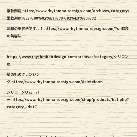
柔軟剤病 https://www.rhythmhairdesign.com/archives/category/
柔軟剤病%E3%80%82%E3%80%82%E3%80%82
昭和の美容法ですよ！
https://www.rhythmhairdesign.com/?s=昭和
の美容法
https://www.rhythmhairdesign.com/archives/category/シリコン
病
髪の毛のクレンジン
グ https://www.rhythmhairdesign.com/deleteform
シリコーンリムーバ
ー https://www.rhythmhairdesign.com/shop/products/list.php?
category_id=17