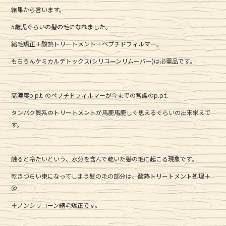
a
w
n
結果から言います。
c
it
e
5歳児ぐらいの髪の毛になれました。
e
te
縮毛矯正＋酸熱トリートメント＋ペプチドフィルマー。
b
r
もちろんケミカルデトックス(シリコーンリムーバー)は必需品です。
o
o
k
高濃度p.p.t. のペプチドフィルマーが今までの常識のp.p.t.
タンパク質系のトリートメントが馬鹿馬鹿しく思えるぐらいの出来栄えで
す。
触ると冷たいという、水分を含んで乾いた髪の毛に起こる現象です。
乾きづらい束になってしまう髪の毛の部分は、酸熱トリートメント処理＋
＠
＋ノンシリコーン縮毛矯正です。