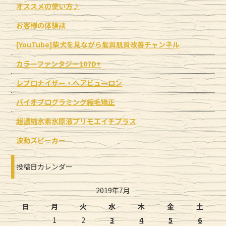
オススメの使い方♪
お客様の体験談
[YouTube]柴犬を見ながら髪質肌質改善チャンネル
カラーファンタジー107D+
レプロナイザー・ヘアビューロン
バイオプログラミング縮毛矯正
超濃縮水素水原液プリモエイチプラス
波動スピーカー
投稿日カレンダー
2019年7月
日
月
火
水
木
金
土
1
2
3
4
5
6