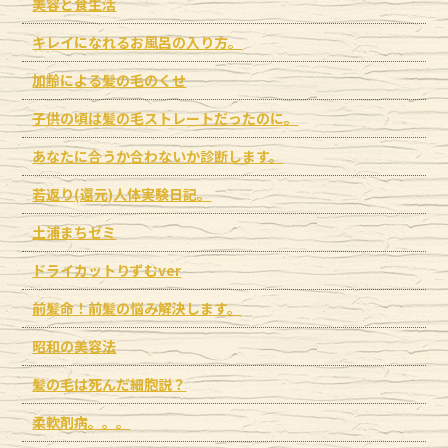
美容と食生活
キレイになれるお風呂の入り方。
加齢による髪の毛のくせ
子供の頃は髪の毛ストレートだったのに。
あなたに合うか合わないか診断します。
若返り(還元)人体実験日記。
土浦まちゼミ
ドライカットりずむver
前髪命！前髪の悩み解決します。
昭和の美容法
髪の毛は死んだ細胞説？
柔軟剤病。。。