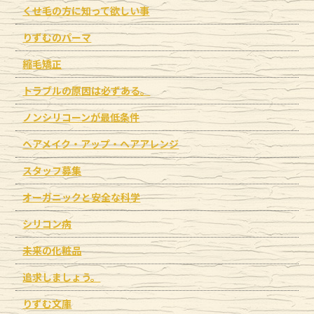
くせ毛の方に知って欲しい事
りずむのパーマ
縮毛矯正
トラブルの原因は必ずある。
ノンシリコーンが最低条件
ヘアメイク・アップ・ヘアアレンジ
スタッフ募集
オーガニックと安全な科学
シリコン病
未来の化粧品
追求しましょう。
りずむ文庫