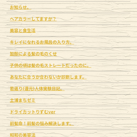
お知らせ。
ヘアカラーしてますか？
美容と食生活
キレイになれるお風呂の入り方。
加齢による髪の毛のくせ
子供の頃は髪の毛ストレートだったのに。
あなたに合うか合わないか診断します。
若返り(還元)人体実験日記。
土浦まちゼミ
ドライカットりずむver
前髪命！前髪の悩み解決します。
昭和の美容法