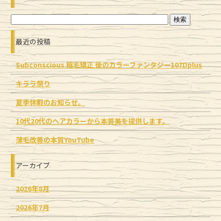
最近の投稿
Subconscious 縮毛矯正 後のカラーファンタジー107Dplus
キララ祭り
夏季休暇のお知らせ。
10代20代のヘアカラーから本質美を提供します。
薄毛改善の本質YouTube
アーカイブ
2026年8月
2026年7月