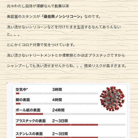
a
w
n
元々わたし自体が潔癖なんで創業以来
c
it
e
美容室のスタンスが
「最低限ノンシリコーン」
なのです。
e
te
洗い流せないシリコーンなどを付けたまま生活するなんてありえない
b
r
と。。。
o
とにかくコロナ対策で気をつけています。
o
洗い流さないトリートメントとか柔軟剤とかほぼプラスチックですから
k
シャンプーしても洗い流せませんからね。。。感染リスクが高すぎます。