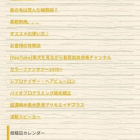
髪の毛は死んだ細胞説？
柔軟剤病。。。
オススメの使い方♪
お客様の体験談
[YouTube]柴犬を見ながら髪質肌質改善チャンネル
カラーファンタジー107D+
レプロナイザー・ヘアビューロン
バイオプログラミング縮毛矯正
超濃縮水素水原液プリモエイチプラス
波動スピーカー
投稿日カレンダー