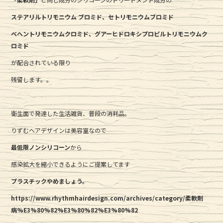
ステアリルトリモニウム
ブロミド、セトリモニウム
ブロミド
ベヘントリモニウム
クロミド、グアーヒドロキシプロピルトリモニウム
ク
ロミド
が配合されている限り
残留します。。
衛生面で発達した生活雑貨、普段の消耗品。
りずむヘアデザインは美容室なので
最低限ノンシリコーン
から
感染拡大を縮小できるようにご提案してます
プラスチックやめましょう。
https://www.rhythmhairdesign.com/archives/category/柔軟剤
病%E3%80%82%E3%80%82%E3%80%82