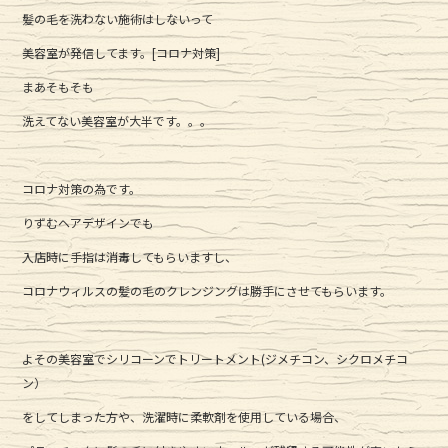
a
w
n
髪の毛を洗わない施術はしないって
c
it
e
美容室が発信してます。[コロナ対策]
e
te
まあそもそも
b
r
洗えてない美容室が大半です。。。
o
o
k
コロナ対策の為です。
りずむヘアデザインでも
入店時に手指は消毒してもらいますし、
コロナウィルスの髪の毛のクレンジングは勝手にさせてもらいます。
よその美容室でシリコーンでトリートメント(ジメチコン、シクロメチコ
ン）
をしてしまった方や、洗濯時に柔軟剤を使用している場合、