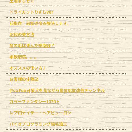
土浦まちゼミ
ドライカットりずむver
前髪命！前髪の悩み解決します。
昭和の美容法
髪の毛は死んだ細胞説？
柔軟剤病。。。
オススメの使い方♪
お客様の体験談
[YouTube]柴犬を見ながら髪質肌質改善チャンネル
カラーファンタジー107D+
レプロナイザー・ヘアビューロン
バイオプログラミング縮毛矯正