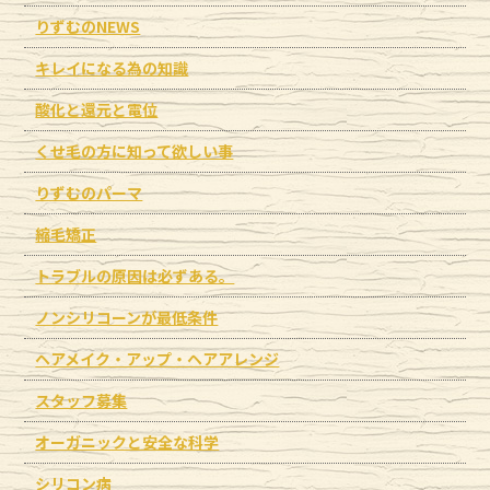
りずむのNEWS
キレイになる為の知識
酸化と還元と電位
くせ毛の方に知って欲しい事
りずむのパーマ
縮毛矯正
トラブルの原因は必ずある。
ノンシリコーンが最低条件
ヘアメイク・アップ・ヘアアレンジ
スタッフ募集
オーガニックと安全な科学
シリコン病