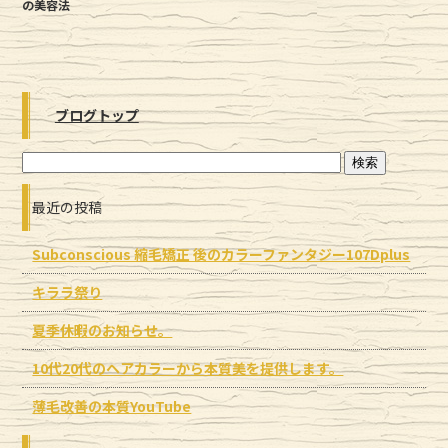
の美容法
ブログトップ
最近の投稿
Subconscious 縮毛矯正 後のカラーファンタジー107Dplus
キララ祭り
夏季休暇のお知らせ。
10代20代のヘアカラーから本質美を提供します。
薄毛改善の本質YouTube