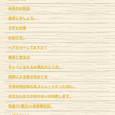
未来の化粧品
追求しましょう。
りずむ文庫
お知らせ。
ヘアカラーしてますか？
美容と食生活
キレイになれるお風呂の入り方。
加齢による髪の毛のくせ
子供の頃は髪の毛ストレートだったのに。
あなたに合うか合わないか診断します。
若返り(還元)人体実験日記。