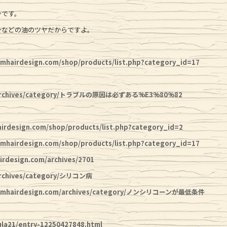
ンです。
ンなどの油のツヤだからですよ。
hmhairdesign.com/shop/products/list.php?category_id=17
com/archives/category/トラブルの原因は必ずある%E3%80%82
esign.com/shop/products/list.php?category_id=2
irdesign.com/shop/products/list.php?category_id=17
irdesign.com/archives/2701
/archives/category/シリコン病
mhairdesign.com/archives/category/ノンシリコーンが最低条件
la21/entry-12250427848.html