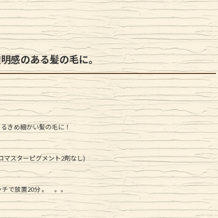
透明感のある髪の毛に。
あるきめ細かい髪の毛に！
ロマスターピグメント2剤なし)
チで放置20分 。 。。