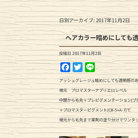
日別アーカイブ:
2017年11月2日
ヘアカラー暗めにしても
投稿日
2017年11月2日
F
T
Li
a
w
n
アッシュグレージュ暗めにしても透明感の
c
it
e
根元 プロマスターアプリエ11レベル
e
te
中間から毛先＋プレピグメンテーション(プ
b
r
＋プロマスターピグメント(CB-5+A-7)で
o
根元から毛先まで薬剤の塗り分けでワンタッ
o
k