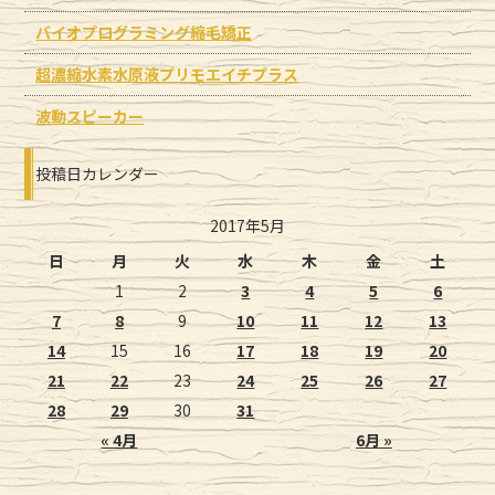
バイオプログラミング縮毛矯正
超濃縮水素水原液プリモエイチプラス
波動スピーカー
投稿日カレンダー
2017年5月
日
月
火
水
木
金
土
1
2
3
4
5
6
7
8
9
10
11
12
13
14
15
16
17
18
19
20
21
22
23
24
25
26
27
28
29
30
31
« 4月
6月 »