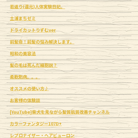
若返り(還元)人体実験日記。
土浦まちゼミ
ドライカットりずむver
前髪命！前髪の悩み解決します。
昭和の美容法
髪の毛は死んだ細胞説？
柔軟剤病。。。
オススメの使い方♪
お客様の体験談
[YouTube]柴犬を見ながら髪質肌質改善チャンネル
カラーファンタジー107D+
レプロナイザー・ヘアビューロン