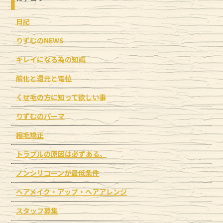
日記
りずむのNEWS
キレイになる為の知識
酸化と還元と電位
くせ毛の方に知って欲しい事
りずむのパーマ
縮毛矯正
トラブルの原因は必ずある。
ノンシリコーンが最低条件
ヘアメイク・アップ・ヘアアレンジ
スタッフ募集