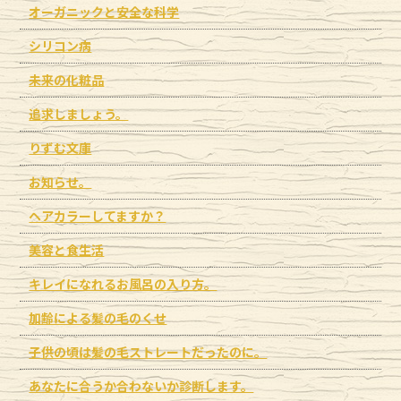
オーガニックと安全な科学
シリコン病
未来の化粧品
追求しましょう。
りずむ文庫
お知らせ。
ヘアカラーしてますか？
美容と食生活
キレイになれるお風呂の入り方。
加齢による髪の毛のくせ
子供の頃は髪の毛ストレートだったのに。
あなたに合うか合わないか診断します。