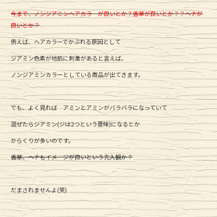
c
it
e
今まで、ノンジアミンヘアカラーが良いとか？香草が良いとか？？ヘナが
e
te
良いとか？
b
r
例えば、ヘアカラーでかぶれる原因として
o
ジアミン色素が地肌に刺激があると言えば、
o
ノンジアミンカラーとしている商品が出てきます。
k
でも、よく見れば アミンとアミンがバラバラになっていて
混ぜたらジアミン(ジは2つという意味)になるとか
からくりが多いのです。
香草、ヘナもイメージが良いという先入観か？
だまされませんよ(笑)