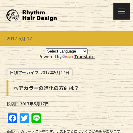
2017 5月 17
Powered by
Translate
日別アーカイブ:
2017年5月17日
ヘアカラーの進化の方向は？
投稿日
2017年5月17日
F
T
Li
a
w
n
新型ヘアカラーテスト中です、テストするにはいくつか基準があります。