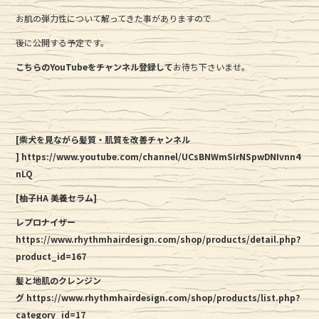
お肌の弾力性について解ってきた事がありますので
後に公開する予定です。
こちらのYouTubeをチャンネル登録して
お待ち下さいませ。
[柴犬を見ながら髪質・肌質を改善チャンネル
] https://www.youtube.com/channel/UCsBNWmSIrNSpwDNIvnn4
nLQ
[柚子HA 美養セラム]
レプロナイザー
https://www.rhythmhairdesign.com/shop/products/detail.php?
product_id=167
髪と地肌のクレンジン
グ
https://www.rhythmhairdesign.com/shop/products/list.php?
category_id=17