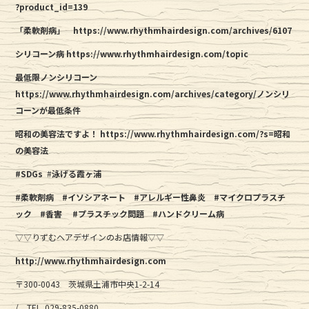
?product_id=139
「柔軟剤病」
https://www.rhythmhairdesign.com/archives/6107
シリコーン病 https://www.rhythmhairdesign.com/topic
最低限ノンシリコーン
https://www.rhythmhairdesign.com/archives/category/ノンシリ
コーンが最低条件
昭和の美容法ですよ！
https://www.rhythmhairdesign.com/?s=昭和
の美容法
#SDGs
#
泳げる霞ヶ浦
#柔軟剤病
#イソシアネート
#アレルギー性鼻炎
#マイクロプラスチ
ック
#香害
#プラスチック問題
#ハンドクリーム病
▽▽りずむヘアデザインのお店情報▽▽
http://www.rhythmhairdesign.com
〒300-0043 茨城県土浦市中央1-2-14
/ TEL. 029-835-0880