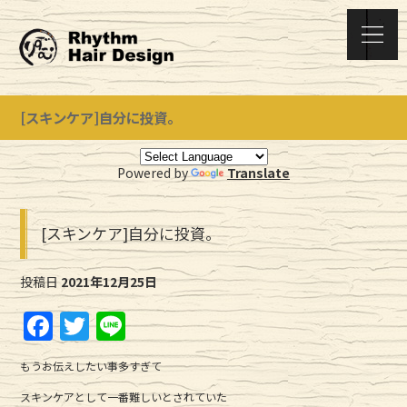
[スキンケア]自分に投資。
Powered by
Translate
[スキンケア]自分に投資。
投稿日
2021年12月25日
F
T
Li
a
w
n
もうお伝えしたい事多すぎて
c
it
e
スキンケアとして一番難しいとされていた