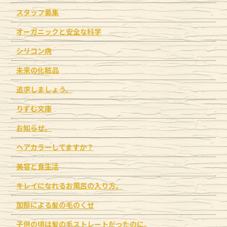
スタッフ募集
オーガニックと安全な科学
シリコン病
未来の化粧品
追求しましょう。
りずむ文庫
お知らせ。
ヘアカラーしてますか？
美容と食生活
キレイになれるお風呂の入り方。
加齢による髪の毛のくせ
子供の頃は髪の毛ストレートだったのに。