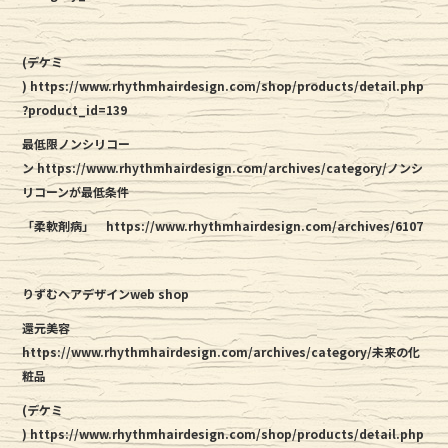
(デケミ
)
https://www.rhythmhairdesign.com/shop/products/detail.php
?product_id=139
最低限ノンシリコー
ン https://www.rhythmhairdesign.com/archives/category/ノンシ
リコーンが最低条件
「柔軟剤病」
https://www.rhythmhairdesign.com/archives/6107
りずむヘアデザインweb shop
還元美容
https://www.rhythmhairdesign.com/archives/category/未来の化
粧品
(デケミ
)
https://www.rhythmhairdesign.com/shop/products/detail.php