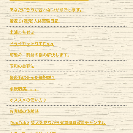
あなたに合うか合わないか診断します。
若返り(還元)人体実験日記。
土浦まちゼミ
ドライカットりずむver
前髪命！前髪の悩み解決します。
昭和の美容法
髪の毛は死んだ細胞説？
柔軟剤病。。。
オススメの使い方♪
お客様の体験談
[YouTube]柴犬を見ながら髪質肌質改善チャンネル