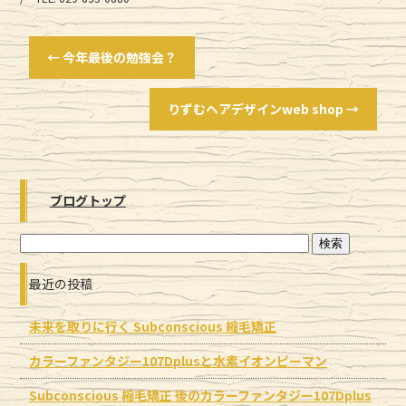
←
今年最後の勉強会？
りずむヘアデザインweb shop
→
ブログトップ
最近の投稿
未来を取りに行く Subconscious 縮毛矯正
カラーファンタジー107Dplusと水素イオンピーマン
Subconscious 縮毛矯正 後のカラーファンタジー107Dplus