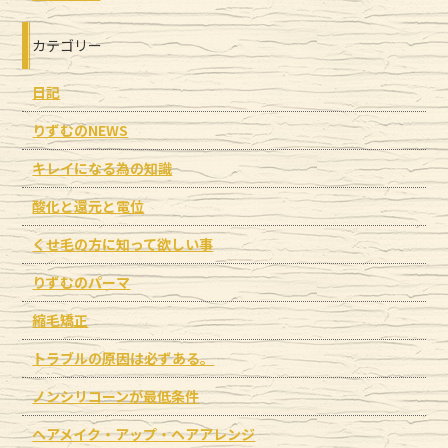
カテゴリー
日記
りずむのNEWS
キレイになる為の知識
酸化と還元と電位
くせ毛の方に知って欲しい事
りずむのパーマ
縮毛矯正
トラブルの原因は必ずある。
ノンシリコーンが最低条件
ヘアメイク・アップ・ヘアアレンジ