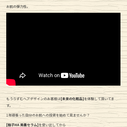
e
te
お肌の弾力性。
b
r
o
o
k
もうりずむヘアデザインのお客様は
[未来の化粧品]
を体験して頂いてま
す。
1年頑張った自分のお肌への投資を始めて見ませんか？
[柚子HA 美養セラム]
を使い出してから