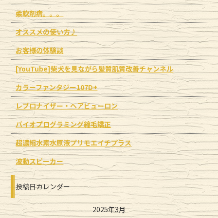
柔軟剤病。。。
オススメの使い方♪
お客様の体験談
[YouTube]柴犬を見ながら髪質肌質改善チャンネル
カラーファンタジー107D+
レプロナイザー・ヘアビューロン
バイオプログラミング縮毛矯正
超濃縮水素水原液プリモエイチプラス
波動スピーカー
投稿日カレンダー
2025年3月