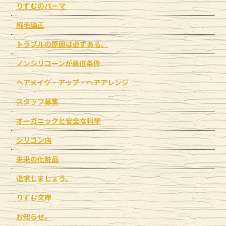
りずむのパーマ
縮毛矯正
トラブルの原因は必ずある。
ノンシリコーンが最低条件
ヘアメイク・アップ・ヘアアレンジ
スタッフ募集
オーガニックと安全な科学
シリコン病
未来の化粧品
追求しましょう。
りずむ文庫
お知らせ。