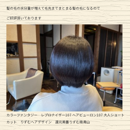
c
it
e
髪の毛の水分量が増えて毛先までまとまる髪の毛になるので
e
te
ご好評頂いております
b
r
o
o
k
カラーファンタジー レプロナイザー107 ヘアビューロン107 大人ショート
カット りずむヘアデザイン 還元美養りずむ南青山