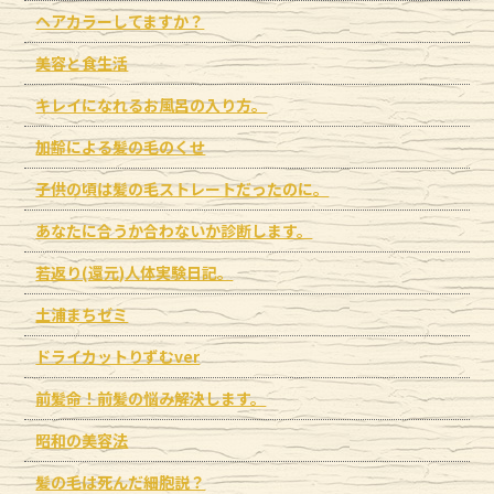
ヘアカラーしてますか？
美容と食生活
キレイになれるお風呂の入り方。
加齢による髪の毛のくせ
子供の頃は髪の毛ストレートだったのに。
あなたに合うか合わないか診断します。
若返り(還元)人体実験日記。
土浦まちゼミ
ドライカットりずむver
前髪命！前髪の悩み解決します。
昭和の美容法
髪の毛は死んだ細胞説？