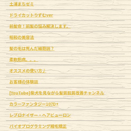
土浦まちゼミ
ドライカットりずむver
前髪命！前髪の悩み解決します。
昭和の美容法
髪の毛は死んだ細胞説？
柔軟剤病。。。
オススメの使い方♪
お客様の体験談
[YouTube]柴犬を見ながら髪質肌質改善チャンネル
カラーファンタジー107D+
レプロナイザー・ヘアビューロン
バイオプログラミング縮毛矯正