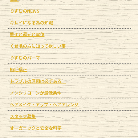
りずむのNEWS
キレイになる為の知識
酸化と還元と電位
くせ毛の方に知って欲しい事
りずむのパーマ
縮毛矯正
トラブルの原因は必ずある。
ノンシリコーンが最低条件
ヘアメイク・アップ・ヘアアレンジ
スタッフ募集
オーガニックと安全な科学