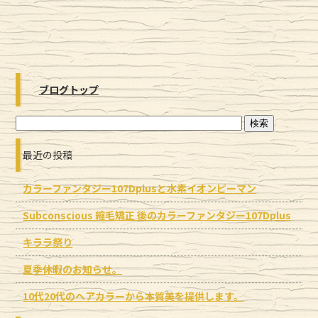
ブログトップ
最近の投稿
カラーファンタジー107Dplusと水素イオンピーマン
Subconscious 縮毛矯正 後のカラーファンタジー107Dplus
キララ祭り
夏季休暇のお知らせ。
10代20代のヘアカラーから本質美を提供します。