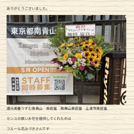
c
it
e
ありがとうございました。
e
te
b
r
o
o
k
還元美養りずむ南青山 美容室 南青山美容室 土浦市美容室
センスの良いお花を提供してくれたのは
フルール花みづきさんです