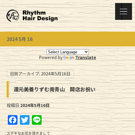
2024 5月 16
Powered by
Translate
日別アーカイブ:
2024年5月16日
還元美養りずむ南青山 開店お祝い
投稿日
2024年5月16日
F
T
Li
a
w
n
ステキなお花を頂きまして