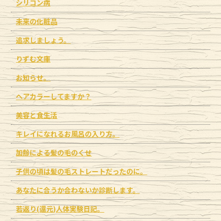
シリコン病
未来の化粧品
追求しましょう。
りずむ文庫
お知らせ。
ヘアカラーしてますか？
美容と食生活
キレイになれるお風呂の入り方。
加齢による髪の毛のくせ
子供の頃は髪の毛ストレートだったのに。
あなたに合うか合わないか診断します。
若返り(還元)人体実験日記。