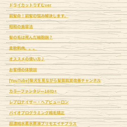
ドライカットりずむver
前髪命！前髪の悩み解決します。
昭和の美容法
髪の毛は死んだ細胞説？
柔軟剤病。。。
オススメの使い方♪
お客様の体験談
[YouTube]柴犬を見ながら髪質肌質改善チャンネル
カラーファンタジー107D+
レプロナイザー・ヘアビューロン
バイオプログラミング縮毛矯正
超濃縮水素水原液プリモエイチプラス