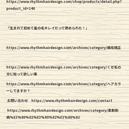
https://www.rhythmhairdesign.com/shop/products/detail.php?
product_id=140
「生まれて初めて髪の毛キレイだって褒められた！」
https://www.rhythmhairdesign.com/archives/category/縮毛矯正
https://www.rhythmhairdesign.com/archives/category/くせ毛の
方に知って欲しい事
https://www.rhythmhairdesign.com/archives/category/ヘアカラ
ーしてますか？
お問い合わせ https://www.rhythmhairdesign.com/contact
https://www.rhythmhairdesign.com/archives/category/柔軟剤
病%E3%80%82%E3%80%82%E3%80%82