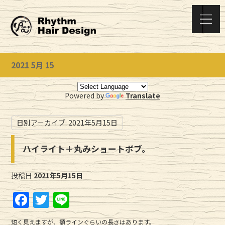
2021 5月 15
Powered by
Translate
日別アーカイブ:
2021年5月15日
ハイライト＋丸みショートボブ。
投稿日
2021年5月15日
F
T
Li
a
w
n
短く見えますが、顎ラインぐらいの長さはあります。