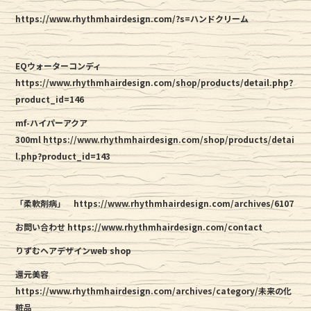
https://www.rhythmhairdesign.com/?s=ハンドクリーム
EQウォーターコンディ
https://www.rhythmhairdesign.com/shop/products/detail.php?
product_id=146
mf-ハイパーアクア
300ml https://www.rhythmhairdesign.com/shop/products/detai
l.php?product_id=143
「柔軟剤病」
https://www.rhythmhairdesign.com/archives/6107
お問い合わせ https://www.rhythmhairdesign.com/contact
りずむヘアデザインweb shop
還元美容
https://www.rhythmhairdesign.com/archives/category/未来の化
粧品