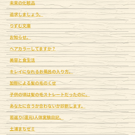
未来の化粧品
追求しましょう。
りずむ文庫
お知らせ。
ヘアカラーしてますか？
美容と食生活
キレイになれるお風呂の入り方。
加齢による髪の毛のくせ
子供の頃は髪の毛ストレートだったのに。
あなたに合うか合わないか診断します。
若返り(還元)人体実験日記。
土浦まちゼミ