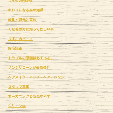
りずむのNEWS
キレイになる為の知識
酸化と還元と電位
くせ毛の方に知って欲しい事
りずむのパーマ
縮毛矯正
トラブルの原因は必ずある。
ノンシリコーンが最低条件
ヘアメイク・アップ・ヘアアレンジ
スタッフ募集
オーガニックと安全な科学
シリコン病