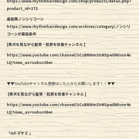
https://www.rhythmhairdesign.com/shop/products/detail.php?
product_id=172
最低限ノンシリコーン
https://www.rhythmhairdesign.com/archives/category/ノンシリ
コーンが最低条件
[柴犬を見ながら髪質・肌質を改善チャンネル ]
https://www.youtube.com/channel/UCsBNWmSIrNSpwDNIvnn4n
LQ?view_as=subscriber
▼▼YouTubeチャンネル登録はこちらからお願いします！！▼▼
[柴犬を見ながら髪質・肌質を改善チャンネル ]
https://www.youtube.com/channel/UCsBNWmSIrNSpwDNIvnn4n
LQ?view_as=subscriber
「mf-デケミ 」