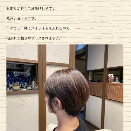
c
it
e
耳周りが軽くて耳掛けしやすい
e
te
丸みショートボブ。
b
r
ヘアカラー時にハイライトを入れる事で
o
o
毛流れと動きがプラスされますよ。
k