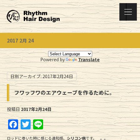
2017 2月 24
Powered by
Translate
日別アーカイブ:
2017年2月24日
フワッフワのエアウェーブを作るために。
投稿日
2017年2月24日
F
T
Li
a
w
n
ロッドに巻いた時に感じる違和感、
シリコン病
です。 。。