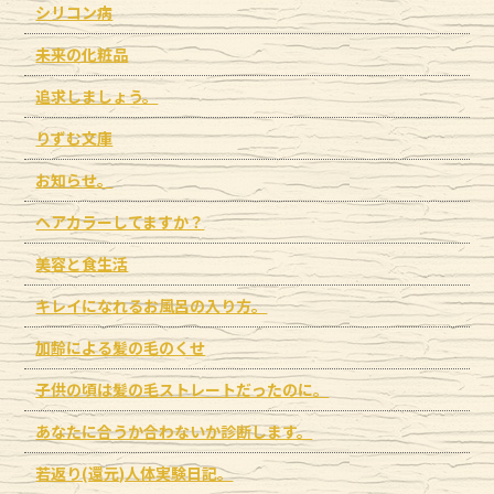
シリコン病
未来の化粧品
追求しましょう。
りずむ文庫
お知らせ。
ヘアカラーしてますか？
美容と食生活
キレイになれるお風呂の入り方。
加齢による髪の毛のくせ
子供の頃は髪の毛ストレートだったのに。
あなたに合うか合わないか診断します。
若返り(還元)人体実験日記。