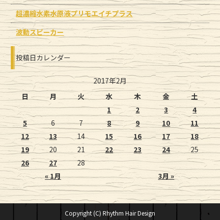
超濃縮水素水原液プリモエイチプラス
波動スピーカー
投稿日カレンダー
2017年2月
日
月
火
水
木
金
土
1
2
3
4
5
6
7
8
9
10
11
12
13
14
15
16
17
18
19
20
21
22
23
24
25
26
27
28
« 1月
3月 »
Copyright (C) Rhythm Hair Design