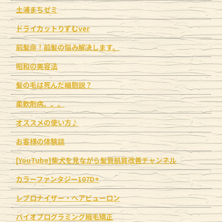
土浦まちゼミ
ドライカットりずむver
前髪命！前髪の悩み解決します。
昭和の美容法
髪の毛は死んだ細胞説？
柔軟剤病。。。
オススメの使い方♪
お客様の体験談
[YouTube]柴犬を見ながら髪質肌質改善チャンネル
カラーファンタジー107D+
レプロナイザー・ヘアビューロン
バイオプログラミング縮毛矯正