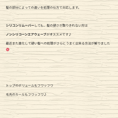
c
it
e
髪の部分によっての違いを処理の仕方で対応します。
e
te
b
r
シリコンリムーバー
o
しても、髪の硬さが取りきれない方は
o
ノンシリコーンエアウェーブ
がオススメです♪
k
最近また進化して硬い髪への処理がさらにうまく出来る方法が解りました
トップのボリュームもフワッフワ
毛先のカールもフワッフワ♪