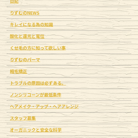
日記
りずむのNEWS
キレイになる為の知識
酸化と還元と電位
くせ毛の方に知って欲しい事
りずむのパーマ
縮毛矯正
トラブルの原因は必ずある。
ノンシリコーンが最低条件
ヘアメイク・アップ・ヘアアレンジ
スタッフ募集
オーガニックと安全な科学