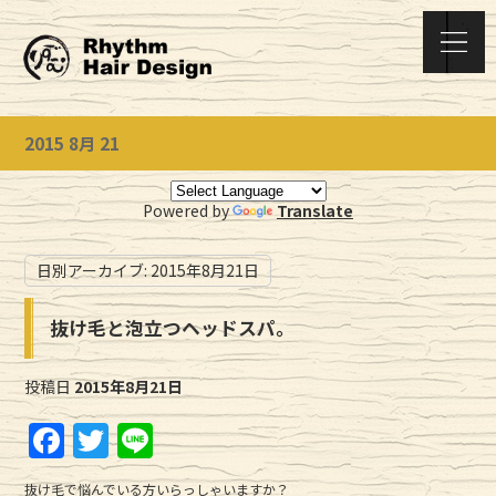
2015 8月 21
Powered by
Translate
日別アーカイブ:
2015年8月21日
抜け毛と泡立つヘッドスパ。
投稿日
2015年8月21日
F
T
Li
a
w
n
抜け毛で悩んでいる方いらっしゃいますか？