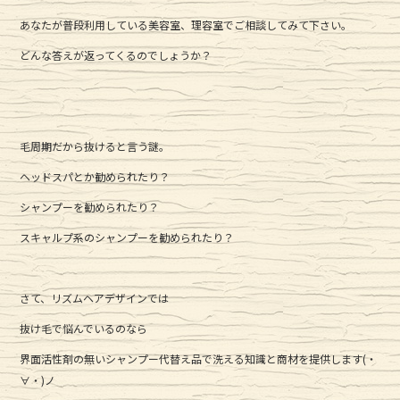
c
it
e
あなたが普段利用している美容室、理容室でご相談してみて下さい。
e
te
どんな答えが返ってくるのでしょうか？
b
r
o
o
k
毛周期だから抜けると言う謎。
ヘッドスパとか勧められたり？
シャンプーを勧められたり？
スキャルプ系のシャンプーを勧められたり？
さて、リズムヘアデザインでは
抜け毛で悩んでいるのなら
界面活性剤の無いシャンプー代替え品で洗える知識と商材を提供します(・
∀・)ノ