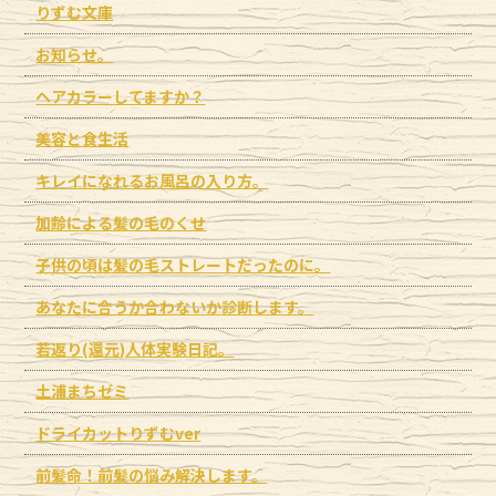
りずむ文庫
お知らせ。
ヘアカラーしてますか？
美容と食生活
キレイになれるお風呂の入り方。
加齢による髪の毛のくせ
子供の頃は髪の毛ストレートだったのに。
あなたに合うか合わないか診断します。
若返り(還元)人体実験日記。
土浦まちゼミ
ドライカットりずむver
前髪命！前髪の悩み解決します。