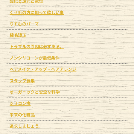
酸化と還元と電位
くせ毛の方に知って欲しい事
りずむのパーマ
縮毛矯正
トラブルの原因は必ずある。
ノンシリコーンが最低条件
ヘアメイク・アップ・ヘアアレンジ
スタッフ募集
オーガニックと安全な科学
シリコン病
未来の化粧品
追求しましょう。