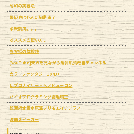
昭和の美容法
髪の毛は死んだ細胞説？
柔軟剤病。。。
オススメの使い方♪
お客様の体験談
[YouTube]柴犬を見ながら髪質肌質改善チャンネル
カラーファンタジー107D+
レプロナイザー・ヘアビューロン
バイオプログラミング縮毛矯正
超濃縮水素水原液プリモエイチプラス
波動スピーカー