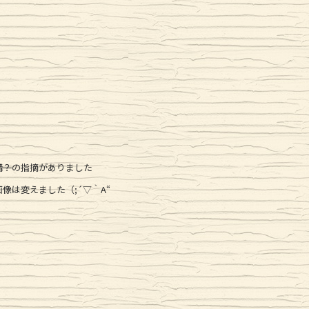
講？
の指摘がありました
像は変えました（;´▽｀A“