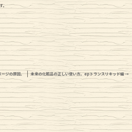
す。
メージの原因。
未来の化粧品の正しい使い方。epトランスリキッド編
→