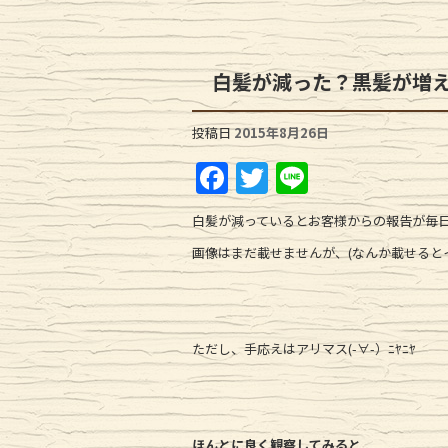
白髪が減った？黒髪が増
投稿日
2015年8月26日
F
T
Li
a
w
n
白髪が減っているとお客様からの報告が毎
c
it
e
画像はまだ載せませんが、(なんか載せると
e
te
b
r
o
ただし、手応えはアリマス(-∀-）ﾆﾔﾆﾔ
o
k
ほんとに良く観察してみると