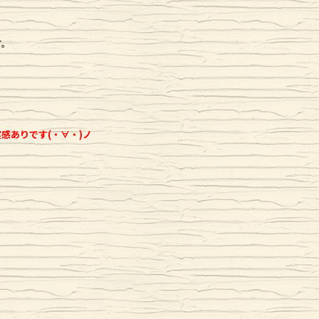
す。
感ありです(・∀・)ノ