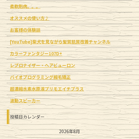
柔軟剤病。。。
オススメの使い方♪
お客様の体験談
[YouTube]柴犬を見ながら髪質肌質改善チャンネル
カラーファンタジー107D+
レプロナイザー・ヘアビューロン
バイオプログラミング縮毛矯正
超濃縮水素水原液プリモエイチプラス
波動スピーカー
投稿日カレンダー
2026年8月