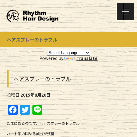
ヘアスプレーのトラブル
Powered by
Translate
ヘアスプレーのトラブル
投稿日
2015年8月20日
F
T
Li
a
w
n
たまにあるのです、ヘアスプレーのトラブル。
c
it
e
ハード系の固める成分が残留