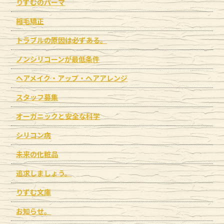
りずむのパーマ
縮毛矯正
トラブルの原因は必ずある。
ノンシリコーンが最低条件
ヘアメイク・アップ・ヘアアレンジ
スタッフ募集
オーガニックと安全な科学
シリコン病
未来の化粧品
追求しましょう。
りずむ文庫
お知らせ。