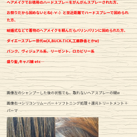
ヘアメイクでお徳用のハードスプレーをがんがんスプレーされた方、
お祭りだから固めないとね(-∀-）と至近距離でハードスプレーで固められ
た方、
結婚式などで着物のヘアメイクを頼んだらパリンパリンに固められた方、
ダイエースプレー世代w(X,BUCK-TICK,工藤静香とかw)
パンク、ヴィジュアル系、リーゼント、ロカビリー系
盛り髪,キャバ嬢 etc…
画像左のシャンプーした後の状態でも、取れないヘアスプレーの糊w
画像右→シリコンリムーバー＋ソフトニング処理＋還元トリートメント＋
パーマ