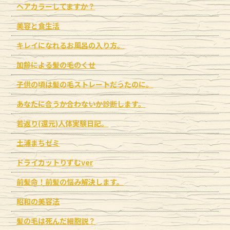
ヘアカラーしてますか？
美容と食生活
キレイになれるお風呂の入り方。
加齢による髪の毛のくせ
子供の頃は髪の毛ストレートだったのに。
あなたに合うか合わないか診断します。
若返り(還元)人体実験日記。
土浦まちゼミ
ドライカットりずむver
前髪命！前髪の悩み解決します。
昭和の美容法
髪の毛は死んだ細胞説？