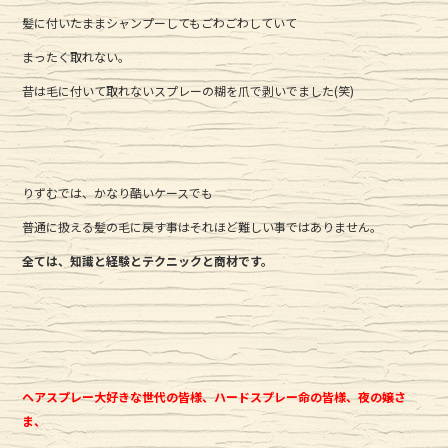
e
te
髪に付いたままシャンプーしてもごわごわしていて
b
r
まったく取れない。
o
o
昔は毛に付いて取れないスプレーの糊を爪で剥いでました(笑)
k
りずむでは、かなり酷いケースでも
普通に扱える髪の毛に戻す事はそれほど難しい事ではありません。
全ては、知識と経験とテクニックと商材です。
ヘアスプレー大好きな世代の皆様、ハードスプレー命の皆様、夜の嬢さ
ま、