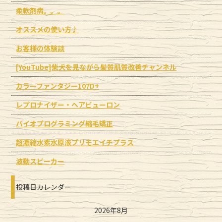
柔軟剤病。。。
オススメの使い方♪
お客様の体験談
[YouTube]柴犬を見ながら髪質肌質改善チャンネル
カラーファンタジー107D+
レプロナイザー・ヘアビューロン
バイオプログラミング縮毛矯正
超濃縮水素水原液プリモエイチプラス
波動スピーカー
投稿日カレンダー
2026年8月