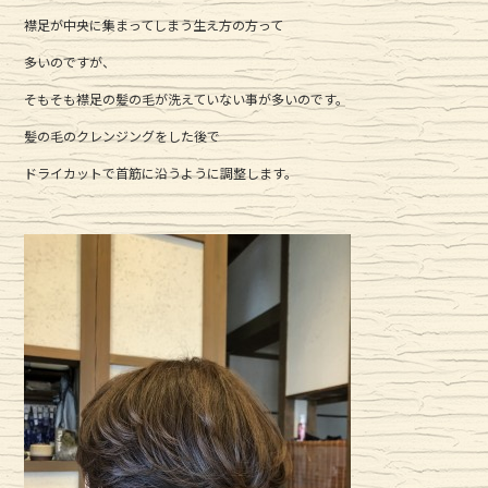
e
te
襟足が中央に集まってしまう生え方の方って
b
r
多いのですが、
o
o
そもそも襟足の髪の毛が洗えていない事が多いのです。
k
髪の毛のクレンジングをした後で
ドライカットで首筋に沿うように調整します。