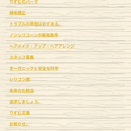
りずむのパーマ
縮毛矯正
トラブルの原因は必ずある。
ノンシリコーンが最低条件
ヘアメイク・アップ・ヘアアレンジ
スタッフ募集
オーガニックと安全な科学
シリコン病
未来の化粧品
追求しましょう。
りずむ文庫
お知らせ。