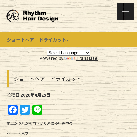
ショートヘア ドライカット。
Powered by
Translate
ショートヘア ドライカット。
投稿日
2020年4月25日
F
T
Li
a
w
n
前上がり系から前下がり系に移行途中の
c
it
e
ショートヘア