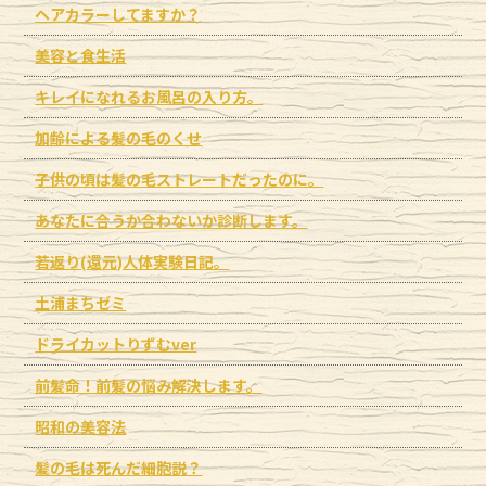
ヘアカラーしてますか？
美容と食生活
キレイになれるお風呂の入り方。
加齢による髪の毛のくせ
子供の頃は髪の毛ストレートだったのに。
あなたに合うか合わないか診断します。
若返り(還元)人体実験日記。
土浦まちゼミ
ドライカットりずむver
前髪命！前髪の悩み解決します。
昭和の美容法
髪の毛は死んだ細胞説？