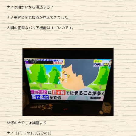
e
te
ナノは細かいから浸透する？
b
r
ナノ美容と同じ接点が見えてきました。
o
o
人間の正常なバリア機能はすごいのです。
k
林修の今でしょ講座より
ナノ（1ミリの100万分の1）