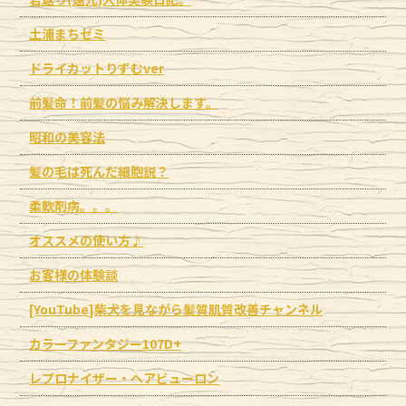
土浦まちゼミ
ドライカットりずむver
前髪命！前髪の悩み解決します。
昭和の美容法
髪の毛は死んだ細胞説？
柔軟剤病。。。
オススメの使い方♪
お客様の体験談
[YouTube]柴犬を見ながら髪質肌質改善チャンネル
カラーファンタジー107D+
レプロナイザー・ヘアビューロン