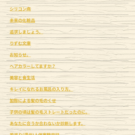
シリコン病
未来の化粧品
追求しましょう。
りずむ文庫
お知らせ。
ヘアカラーしてますか？
美容と食生活
キレイになれるお風呂の入り方。
加齢による髪の毛のくせ
子供の頃は髪の毛ストレートだったのに。
あなたに合うか合わないか診断します。
若返り(還元)人体実験日記。