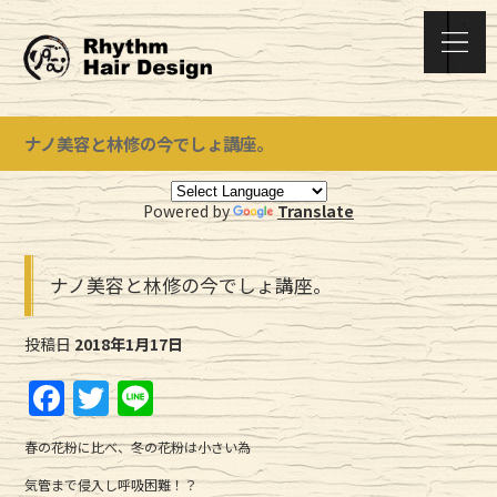
ナノ美容と林修の今でしょ講座。
Powered by
Translate
ナノ美容と林修の今でしょ講座。
投稿日
2018年1月17日
F
T
Li
a
w
n
春の花粉に比べ、冬の花粉は小さい為
c
it
e
気管まで侵入し呼吸困難！？