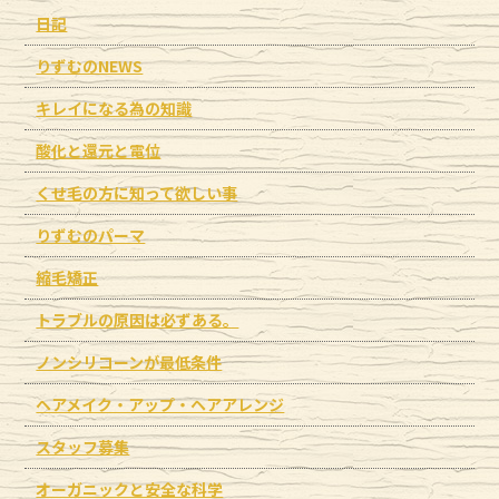
日記
りずむのNEWS
キレイになる為の知識
酸化と還元と電位
くせ毛の方に知って欲しい事
りずむのパーマ
縮毛矯正
トラブルの原因は必ずある。
ノンシリコーンが最低条件
ヘアメイク・アップ・ヘアアレンジ
スタッフ募集
オーガニックと安全な科学