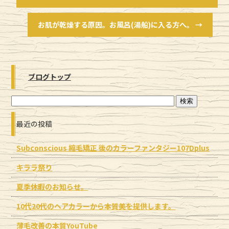
お肌が乾燥する原因。お風呂(湯船)に入る方へ。
→
ブログトップ
最近の投稿
Subconscious 縮毛矯正 後のカラーファンタジー107Dplus
キララ祭り
夏季休暇のお知らせ。
10代20代のヘアカラーから本質美を提供します。
薄毛改善の本質YouTube