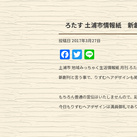
ろたす 土浦市情報紙 新
投稿日
2017年3月27日
F
T
Li
a
w
n
土浦市 地域みっちゃく生活情報紙 月刊 ろ
c
it
e
新創刊と言う事で、りずむヘアデザインも
e
te
b
r
もちろん普通の宣伝はいたしませんので、
o
今日もりずむヘアデザインは満員御礼であ
o
k