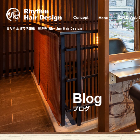
ろたす 土浦市情報紙 新創刊|Rhythm Hair Design