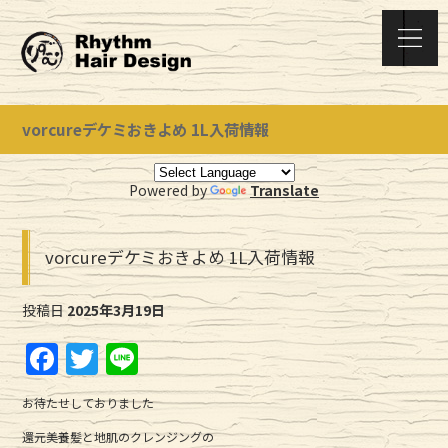
vorcureデケミおきよめ 1L入荷情報
Powered by
Translate
vorcureデケミおきよめ 1L入荷情報
投稿日
2025年3月19日
F
T
Li
a
w
n
お待たせしておりました
c
it
e
還元美養髪と地肌のクレンジングの