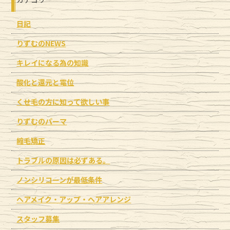
日記
りずむのNEWS
キレイになる為の知識
酸化と還元と電位
くせ毛の方に知って欲しい事
りずむのパーマ
縮毛矯正
トラブルの原因は必ずある。
ノンシリコーンが最低条件
ヘアメイク・アップ・ヘアアレンジ
スタッフ募集