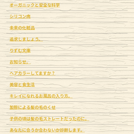
オーガニックと安全な科学
シリコン病
未来の化粧品
追求しましょう。
りずむ文庫
お知らせ。
ヘアカラーしてますか？
美容と食生活
キレイになれるお風呂の入り方。
加齢による髪の毛のくせ
子供の頃は髪の毛ストレートだったのに。
あなたに合うか合わないか診断します。