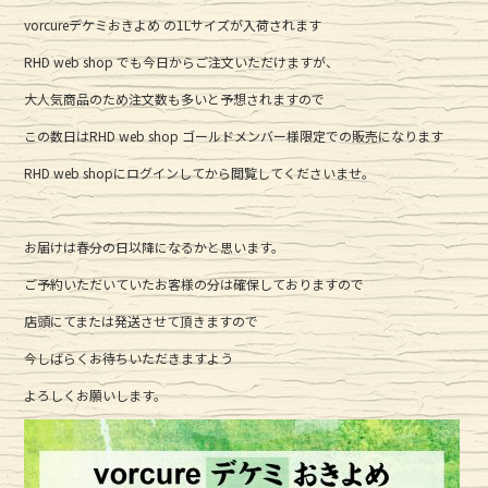
e
te
vorcureデケミおきよめ の1Lサイズが入荷されます
b
r
RHD web shop でも今日からご注文いただけますが、
o
o
大人気商品のため注文数も多いと予想されますので
k
この数日はRHD web shop ゴールドメンバー様限定での販売になります
RHD web shopにログインしてから閲覧してくださいませ。
お届けは春分の日以降になるかと思います。
ご予約いただいていたお客様の分は確保しておりますので
店頭にてまたは発送させて頂きますので
今しばらくお待ちいただきますよう
よろしくお願いします。