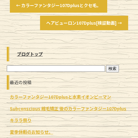
←
カラーファンタジー107Dplusとクセ毛。
ヘアビューロン107Dplus[検証動画]
→
ブログトップ
最近の投稿
カラーファンタジー107Dplusと水素イオンピーマン
Subconscious 縮毛矯正 後のカラーファンタジー107Dplus
キララ祭り
夏季休暇のお知らせ。