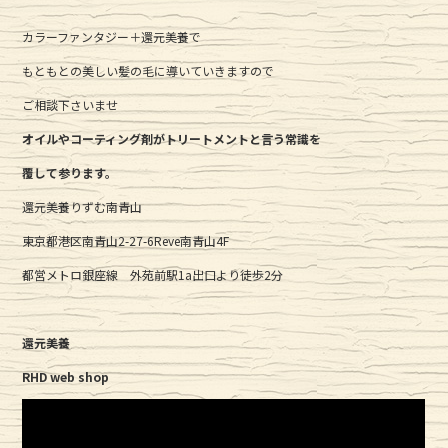
カラーファンタジー＋還元美養で
もともとの美しい髪の毛に導いていきますので
ご相談下さいませ
オイルやコーティング剤がトリートメントと言う常識を
覆して参ります。
還元美養りずむ南青山
東京都港区南青山2-27-6Reve南青山4F
都営メトロ銀座線 外苑前駅1a出口より徒歩2分
還元美養
RHD web shop