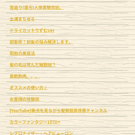
若返り(還元)人体実験日記。
土浦まちゼミ
ドライカットりずむver
前髪命！前髪の悩み解決します。
昭和の美容法
髪の毛は死んだ細胞説？
柔軟剤病。。。
オススメの使い方♪
お客様の体験談
[YouTube]柴犬を見ながら髪質肌質改善チャンネル
カラーファンタジー107D+
レプロナイザー・ヘアビューロン