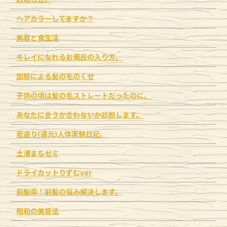
ヘアカラーしてますか？
美容と食生活
キレイになれるお風呂の入り方。
加齢による髪の毛のくせ
子供の頃は髪の毛ストレートだったのに。
あなたに合うか合わないか診断します。
若返り(還元)人体実験日記。
土浦まちゼミ
ドライカットりずむver
前髪命！前髪の悩み解決します。
昭和の美容法