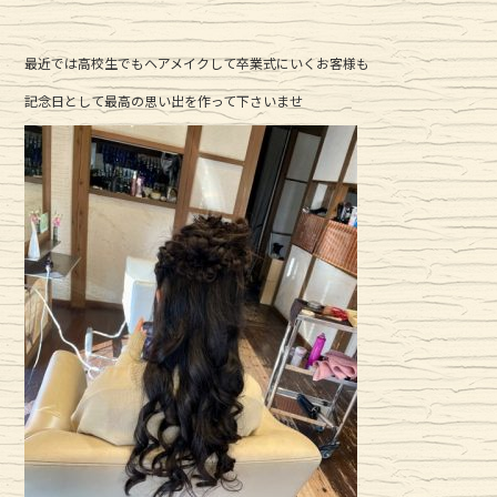
e
te
b
r
最近では高校生でもヘアメイクして卒業式にいくお客様も
o
o
記念日として最高の思い出を作って下さいませ
k