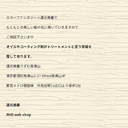
カラーファンタジー＋還元美養で
もともとの美しい髪の毛に導いていきますので
ご相談下さいませ
オイルやコーティング剤がトリートメントと言う常識を
覆して参ります。
還元美養りずむ南青山
東京都港区南青山2-27-6Reve南青山4F
都営メトロ銀座線 外苑前駅1a出口より徒歩2分
還元美養
RHD web shop