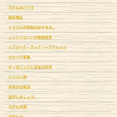
りずむのパーマ
縮毛矯正
トラブルの原因は必ずある。
ノンシリコーンが最低条件
ヘアメイク・アップ・ヘアアレンジ
スタッフ募集
オーガニックと安全な科学
シリコン病
未来の化粧品
追求しましょう。
りずむ文庫
お知らせ。