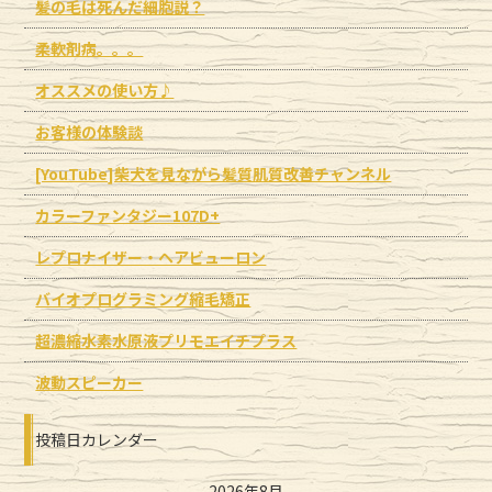
髪の毛は死んだ細胞説？
柔軟剤病。。。
オススメの使い方♪
お客様の体験談
[YouTube]柴犬を見ながら髪質肌質改善チャンネル
カラーファンタジー107D+
レプロナイザー・ヘアビューロン
バイオプログラミング縮毛矯正
超濃縮水素水原液プリモエイチプラス
波動スピーカー
投稿日カレンダー
2026年8月