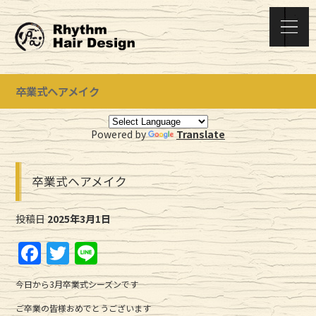
卒業式ヘアメイク
Powered by
Translate
卒業式ヘアメイク
投稿日
2025年3月1日
F
T
Li
a
w
n
今日から3月卒業式シーズンです
c
it
e
ご卒業の皆様おめでとうございます