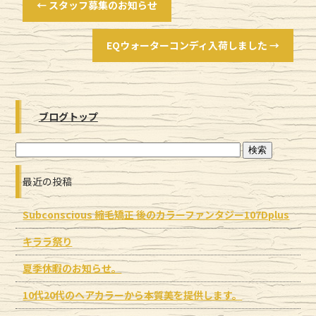
←
スタッフ募集のお知らせ
EQウォーターコンディ入荷しました
→
ブログトップ
最近の投稿
Subconscious 縮毛矯正 後のカラーファンタジー107Dplus
キララ祭り
夏季休暇のお知らせ。
10代20代のヘアカラーから本質美を提供します。