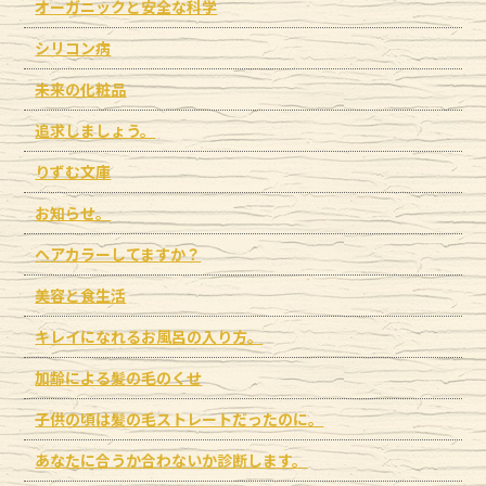
オーガニックと安全な科学
シリコン病
未来の化粧品
追求しましょう。
りずむ文庫
お知らせ。
ヘアカラーしてますか？
美容と食生活
キレイになれるお風呂の入り方。
加齢による髪の毛のくせ
子供の頃は髪の毛ストレートだったのに。
あなたに合うか合わないか診断します。