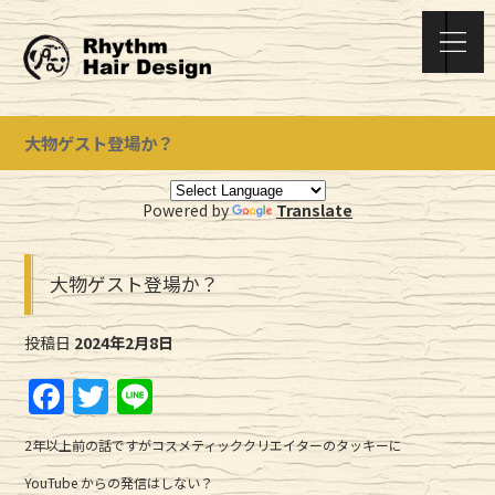
大物ゲスト登場か？
Powered by
Translate
大物ゲスト登場か？
投稿日
2024年2月8日
F
T
Li
a
w
n
2年以上前の話ですがコスメティッククリエイターのタッキーに
c
it
e
YouTube からの発信はしない？