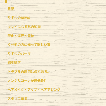
日記
りずむのNEWS
キレイになる為の知識
酸化と還元と電位
くせ毛の方に知って欲しい事
りずむのパーマ
縮毛矯正
トラブルの原因は必ずある。
ノンシリコーンが最低条件
ヘアメイク・アップ・ヘアアレンジ
スタッフ募集