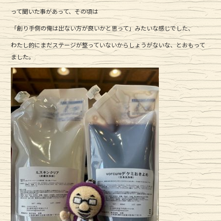
e
te
って聞いた事があって、その頃は
b
r
「創り手側の俺は出ない方が良いかと思って」みたいな感じでした、
o
o
わたし的にまだステージが整っていないからしょうがないな、とおもって
ました。
k