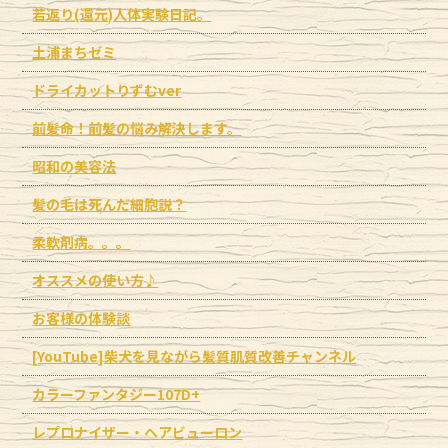
若返り(還元)人体実験日記。
土浦まちゼミ
ドライカットりずむver
前髪命！前髪の悩み解決します。
昭和の美容法
髪の毛は死んだ細胞説？
柔軟剤病。。。
オススメの使い方♪
お客様の体験談
[YouTube]柴犬を見ながら髪質肌質改善チャンネル
カラーファンタジー107D+
レプロナイザー・ヘアビューロン