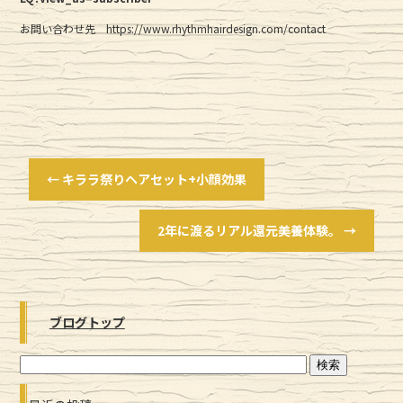
お問い合わせ先 https://www.rhythmhairdesign.com/contact
←
キララ祭りヘアセット+小顔効果
2年に渡るリアル還元美養体験。
→
ブログトップ