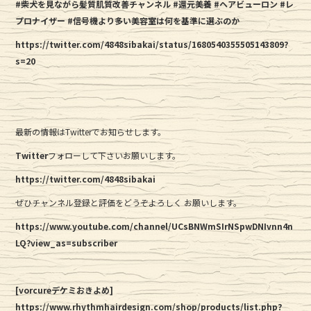
#柴犬を見ながら髪質肌質改善チャンネル
#還元美養
#ヘアビューロン
#レ
プロナイザー
#信号機より多い美容室は何を基準に選ぶのか
https://twitter.com/4848sibakai/status/1680540355505143809?
s=20
最新の情報はTwitterでお知らせします。
Twitter
フォローして下さいお願いします。
https://twitter.com/4848sibakai
ぜひチャンネル登録と評価をどうぞよろしく お願いします。
https://www.youtube.com/channel/UCsBNWmSIrNSpwDNIvnn4n
LQ?view_as=subscriber
[vorcureデケミおきよめ]
https://www.rhythmhairdesign.com/shop/products/list.php?