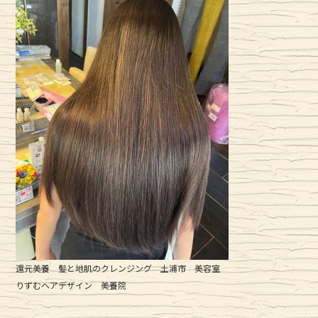
o
o
k
還元美養 髪と地肌のクレンジング 土浦市 美容室
りずむヘアデザイン 美養院