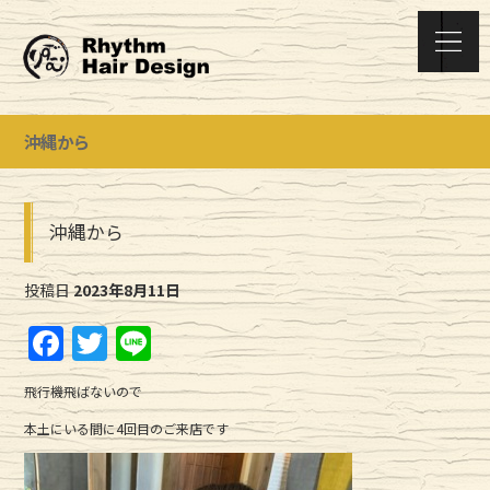
沖縄から
沖縄から
投稿日
2023年8月11日
F
T
Li
a
w
n
飛行機飛ばないので
c
it
e
本土にいる間に4回目のご来店です
e
te
b
r