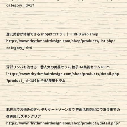
category_id=17
還元美容が体験できるshopはコチラ↓↓↓ RHD web shop
https://www.rhythmhairdesign.com/shop/products/list.php?
category_id=0
深部リンパも流せる一番人気の美養セラム 柚子HA美養セラム400m
lhttps://www.rhythmhairdesign.com/shop/products/detail.php
?product_id=184 柚子HA美養セラム
肌荒れでお悩みの方へ デリケートゾーンまで 界面活性剤ゼロで洗う事での
改善策 ILスキンクリア
https://www.rhythmhairdesign.com/shop/products/detail.php?