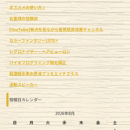
オススメの使い方♪
お客様の体験談
[YouTube]柴犬を見ながら髪質肌質改善チャンネル
カラーファンタジー107D+
レプロナイザー・ヘアビューロン
バイオプログラミング縮毛矯正
超濃縮水素水原液プリモエイチプラス
波動スピーカー
投稿日カレンダー
2026年8月
日
月
火
水
木
金
土