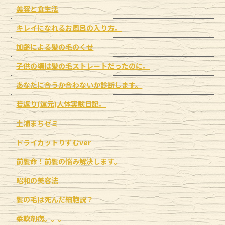
美容と食生活
キレイになれるお風呂の入り方。
加齢による髪の毛のくせ
子供の頃は髪の毛ストレートだったのに。
あなたに合うか合わないか診断します。
若返り(還元)人体実験日記。
土浦まちゼミ
ドライカットりずむver
前髪命！前髪の悩み解決します。
昭和の美容法
髪の毛は死んだ細胞説？
柔軟剤病。。。